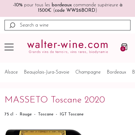
ure
à
🚚🚚
Port offert
à partir de 200€ (France, Allemagn
Belgique, Pays-Bas)
0
Alsace
Beaujolais-Jura-Savoie
Champagne
Bordeaux
B
MASSETO Toscane 2020
75 cl
-
Rouge
-
Toscane
-
IGT Toscane