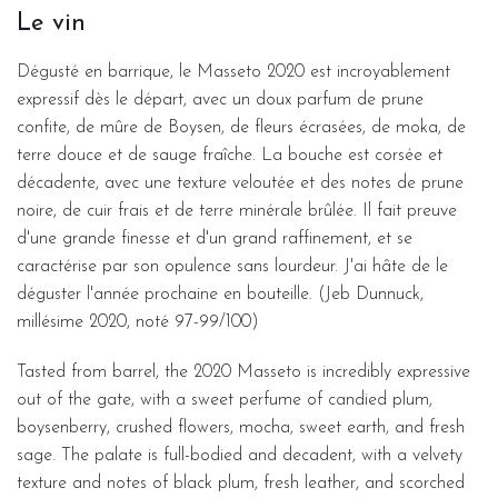
Le vin
Dégusté en barrique, le Masseto 2020 est incroyablement
expressif dès le départ, avec un doux parfum de prune
confite, de mûre de Boysen, de fleurs écrasées, de moka, de
terre douce et de sauge fraîche. La bouche est corsée et
décadente, avec une texture veloutée et des notes de prune
noire, de cuir frais et de terre minérale brûlée. Il fait preuve
d'une grande finesse et d'un grand raffinement, et se
caractérise par son opulence sans lourdeur. J'ai hâte de le
déguster l'année prochaine en bouteille. (Jeb Dunnuck,
millésime 2020, noté 97-99/100)
Tasted from barrel, the 2020 Masseto is incredibly expressive
out of the gate, with a sweet perfume of candied plum,
boysenberry, crushed flowers, mocha, sweet earth, and fresh
sage. The palate is full-bodied and decadent, with a velvety
texture and notes of black plum, fresh leather, and scorched