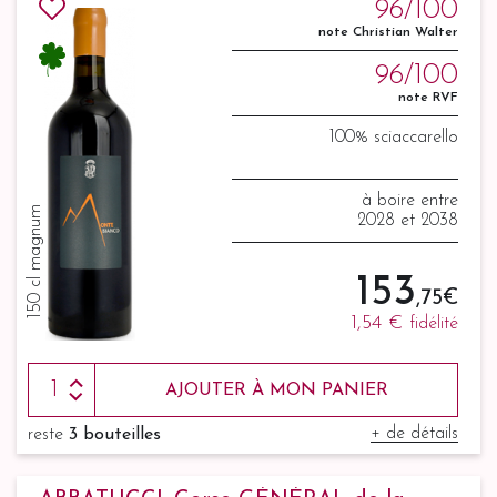
96/100
note Christian Walter
96/100
note RVF
100% sciaccarello
à boire entre
150 cl magnum
2028 et 2038
153
,75 €
1,54 €
fidélité
AJOUTER À MON PANIER
+ de détails
reste
3 bouteilles