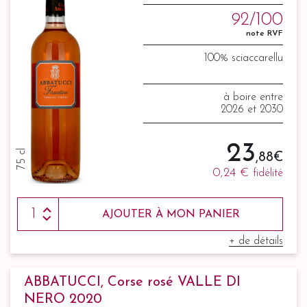
92/100
note RVF
100% sciaccarellu
à boire entre
2026 et 2030
23
75 cl
,88 €
0,24 €
fidélité
AJOUTER À MON PANIER
+ de détails
ABBATUCCI, Corse rosé VALLE DI
NERO 2020