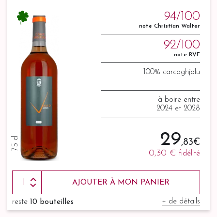
94/100
note Christian Walter
92/100
note RVF
100% carcaghjolu
à boire entre
2024 et 2028
29
75 cl
,83 €
0,30 €
fidélité
AJOUTER À MON PANIER
+ de détails
reste
10 bouteilles