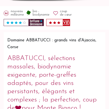
nouveau
bio -
coup
millésime
biodynamie
de cœur
Domaine ABBATUCCI : grands vins d'Ajaccio,
Corse
ABBATUCCI, sélections
massales, biodynamie
exigeante, porte-greffes
adaptés, pour des vins
persistants, élégants et
complexes ; la perfection, coup
de❤️pour Monte Bianco !