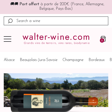
🚚🚚
Port offert
à partir de 200€ (France, Allemagne,
Belgique, Pays-Bas)
0
Alsace
Beaujolais-Jura-Savoie
Champagne
Bordeaux
B