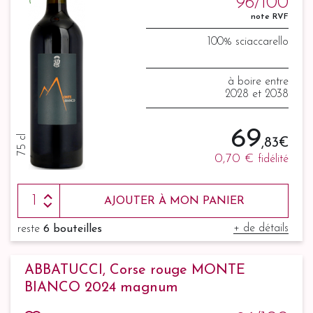
96/100
note RVF
100% sciaccarello
à boire entre
2028 et 2038
69
75 cl
,83 €
0,70 €
fidélité
AJOUTER À MON PANIER
+ de détails
reste
6 bouteilles
ABBATUCCI, Corse rouge MONTE
BIANCO 2024 magnum