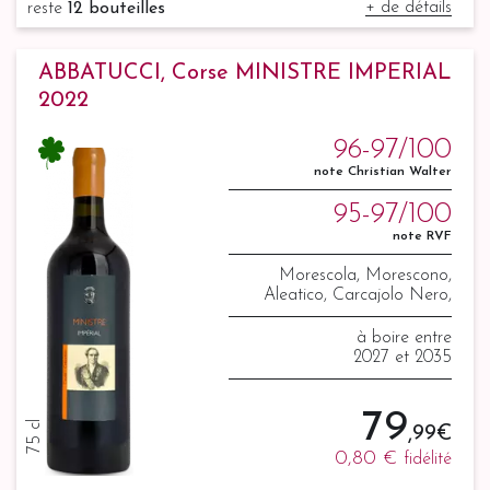
+ de détails
reste
12 bouteilles
ABBATUCCI, Corse MINISTRE IMPERIAL
2022
96-97/100
note Christian Walter
95-97/100
note RVF
Morescola, Morescono,
Aleatico, Carcajolo Nero,
Montanaccia, Sciaccarello et
Nielluccio
à boire entre
2027 et 2035
79
75 cl
,99 €
0,80 €
fidélité