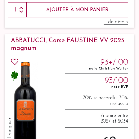
AJOUTER À MON PANIER
+ de détails
ABBATUCCI, Corse FAUSTINE VV 2025
magnum
93+/100
note Christian Walter
93/100
note RVF
70% sciaccarellu, 30%
nielluccio
à boire entre
150 cl magnum
2027 et 2034