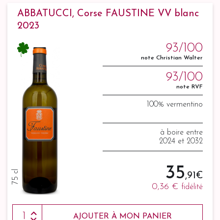
ABBATUCCI, Corse FAUSTINE VV blanc
2023
93/100
note Christian Walter
93/100
note RVF
100% vermentino
à boire entre
2024 et 2032
35
75 cl
,91 €
0,36 €
fidélité
AJOUTER À MON PANIER