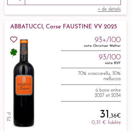
+ de détails
ABBATUCCI, Corse FAUSTINE VV 2025
93+/100
note Christian Walter
93/100
note RVF
70% sciaccarellu, 30%
nielluccio
à boire entre
2027 et 2034
31
75 cl
,36 €
0,31 €
fidélité