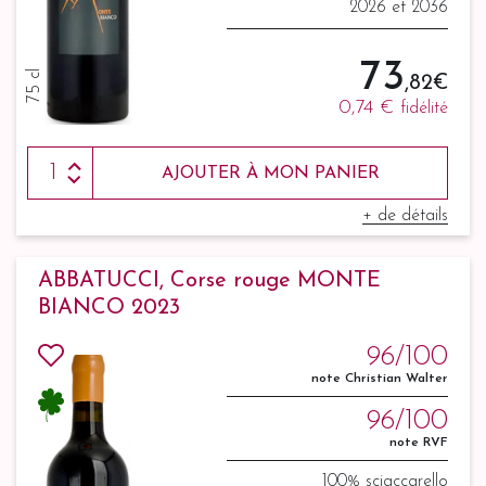
2026 et 2036
73
75 cl
,82 €
0,74 €
fidélité
AJOUTER À MON PANIER
+ de détails
ABBATUCCI, Corse rouge MONTE
BIANCO 2023
96/100
note Christian Walter
96/100
note RVF
100% sciaccarello