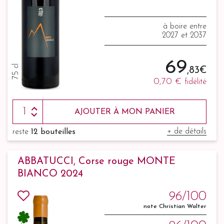
à boire entre
2027 et 2037
69
75 cl
,83 €
0,70 €
fidélité
AJOUTER À MON PANIER
+ de détails
reste
12 bouteilles
ABBATUCCI, Corse rouge MONTE
BIANCO 2024
96/100
note Christian Walter