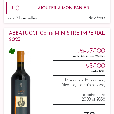
AJOUTER À MON PANIER
+ de détails
reste
7 bouteilles
ABBATUCCI, Corse MINISTRE IMPERIAL
2023
96-97/100
note Christian Walter
93/100
note RVF
Morescola, Morescono,
Aleatico, Carcajolo Nero,
Montanaccia, Sciaccarello et
Nielluccio
à boire entre
2030 et 2038