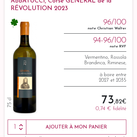
ABBATUCCI, Corse GÉNÉRAL de la
RÉVOLUTION 2023
96/100
note Christian Walter
94-96/100
note RVF
Vermentino, Rossola
Brandinca, Riminese,
Carcajolo Bianco, Biancone,
Paga Debiti
à boire entre
2027 et 2035
73
75 cl
,82 €
0,74 €
fidélité
AJOUTER À MON PANIER