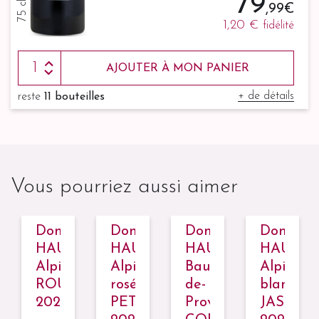
79
75 cl
,99 €
1,20 €
fidélité
AJOUTER À MON PANIER
+ de détails
reste
11 bouteilles
Vous pourriez aussi aimer
ine
Domaine
Domaine
Domaine
Domain
ETTE,
HAUVETTE,
HAUVETTE,
HAUVETTE,
HAUVET
es
Alpilles
Alpilles
Baux-
Alpilles
ROUCAS
rosé
de-
blanc
E
2022
PETRA
Provence
JASPE