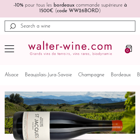
🚚🚚
Port offert
à partir de 200€ (France, Allemagne,
Belgique, Pays-Bas)
0
Alsace
Beaujolais-Jura-Savoie
Champagne
Bordeaux
B