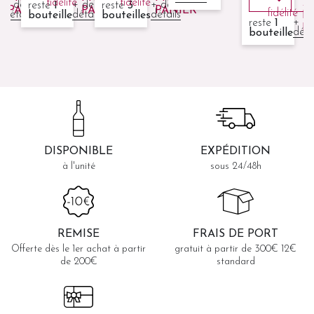
fidélité
fidélité
À
+ de
+ de
+ de
reste
1
reste
3
PANIER
PANIER
PANIER
fidélité
détails
détails
détails
s
bouteille
bouteilles
M
+ d
reste
1
P
déta
bouteille
DISPONIBLE
EXPÉDITION
à l'unité
sous 24/48h
REMISE
FRAIS DE PORT
Offerte dès le 1er achat à partir
gratuit à partir de 300€ 12€
de 200€
standard