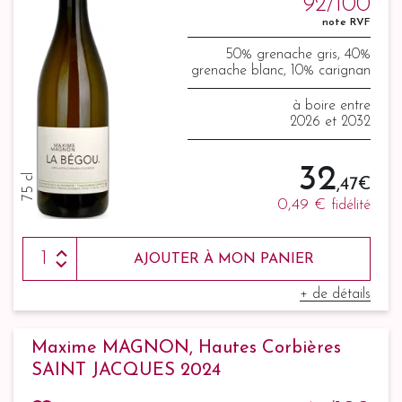
92/100
note RVF
50% grenache gris, 40%
grenache blanc, 10% carignan
gris
à boire entre
2026 et 2032
32
75 cl
,47 €
0,49 €
fidélité
AJOUTER À MON PANIER
+ de détails
Maxime MAGNON, Hautes Corbières
SAINT JACQUES 2024