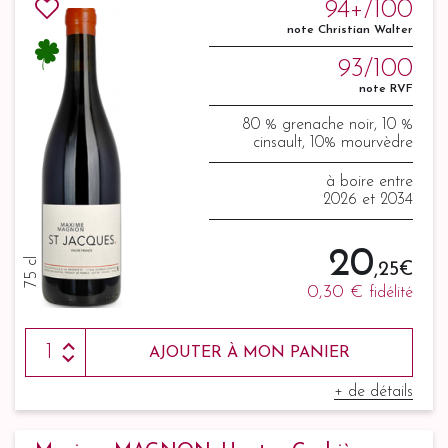
94+/100
note Christian Walter
93/100
note RVF
80 % grenache noir, 10 %
cinsault, 10% mourvèdre
à boire entre
2026 et 2034
20
75 cl
,25 €
0,30 €
fidélité
AJOUTER À MON PANIER
+ de détails