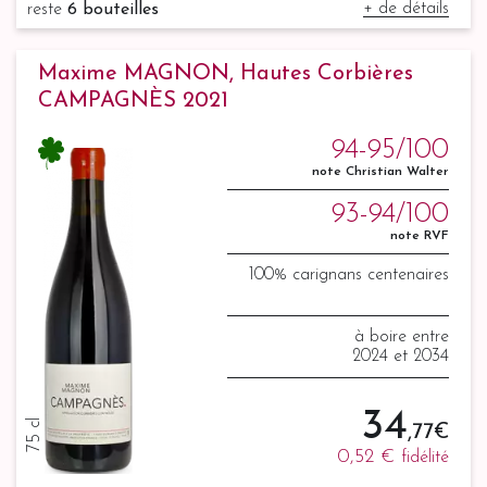
+ de détails
reste
6 bouteilles
Maxime MAGNON, Hautes Corbières
CAMPAGNÈS 2021
94-95/100
note Christian Walter
93-94/100
note RVF
100% carignans centenaires
à boire entre
2024 et 2034
34
75 cl
,77 €
0,52 €
fidélité