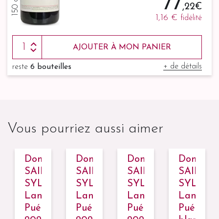
77
,22 €
1,16 €
fidélité
AJOUTER À MON PANIER
+ de détails
reste
6 bouteilles
Vous pourriez aussi aimer
ine
Domaine
Domaine
Domaine
Domain
T
SAINT
SAINT
SAINT
SAINT
ESTRE,
SYLVESTRE,
SYLVESTRE,
SYLVESTRE,
SYLVEST
uedoc
Languedoc
Languedoc
Languedoc
Langued
habon
Puéchabon
Puéchabon
Puéchabon
Puéchab