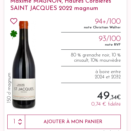
Maxime MAGNON, Hautes Corbières
SAINT JACQUES 2022 magnum
94+/100
note Christian Walter
93/100
note RVF
80 % grenache noir, 10 %
cinsault, 10% mourvèdre
à boire entre
150 cl magnum
2024 et 2032
49
,34 €
0,74 €
fidélité
AJOUTER À MON PANIER