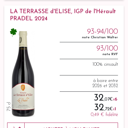
LA TERRASSE d'ELISE, IGP de l'Hérault
PRADEL 2024
93-94/100
note Christian Walter
93/100
note RVF
100% cinsault
à boire entre
2026 et 2032
32
,07 €
x
6
75 cl
32
,72 €
x
1
0,49 €
fidélité