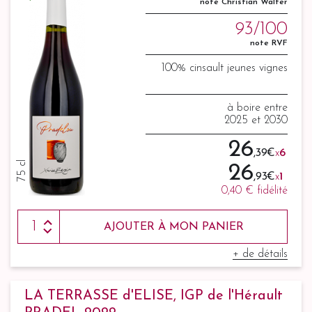
note Christian Walter
93/100
note RVF
100% cinsault jeunes vignes
à boire entre
2025 et 2030
26
,39 €
x
6
75 cl
26
,93 €
x
1
0,40 €
fidélité
AJOUTER À MON PANIER
+ de détails
LA TERRASSE d'ELISE, IGP de l'Hérault