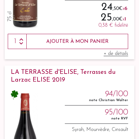
24
,50 €
x
6
75 cl
25
,00 €
x
1
0,38 €
fidélité
AJOUTER À MON PANIER
+ de détails
LA TERRASSE d'ELISE, Terrasses du
Larzac ELISE 2019
94/100
note Christian Walter
95/100
note RVF
Syrah, Mourvèdre, Cinsault