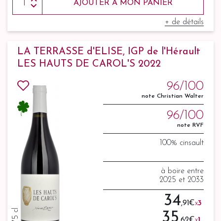
AJOUTER À MON PANIER
+ de détails
LA TERRASSE d'ELISE, IGP de l'Hérault
LES HAUTS DE CAROL'S 2022
96/100
note Christian Walter
96/100
note RVF
100% cinsault
à boire entre
2025 et 2033
34
,91 €
x
3
75 cl
35
,62 €
x
1