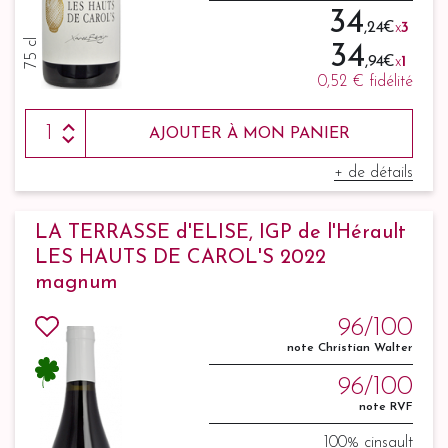
34
,24 €
x
3
75 cl
34
,94 €
x
1
0,52 €
fidélité
AJOUTER À MON PANIER
+ de détails
LA TERRASSE d'ELISE, IGP de l'Hérault
LES HAUTS DE CAROL'S 2022
magnum
96/100
note Christian Walter
96/100
note RVF
100% cinsault