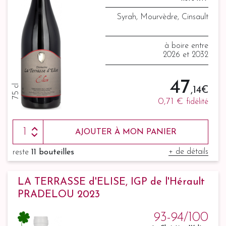
Syrah, Mourvèdre, Cinsault
à boire entre
2026 et 2032
47
75 cl
,14 €
0,71 €
fidélité
AJOUTER À MON PANIER
+ de détails
reste
11 bouteilles
LA TERRASSE d'ELISE, IGP de l'Hérault
PRADELOU 2023
93-94/100