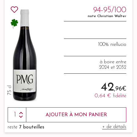
94-95/100
note Christian Walter
100% niellucio
à boire entre
2024 et 2032
42
75 cl
,96 €
0,64 €
fidélité
AJOUTER À MON PANIER
+ de détails
reste
7 bouteilles