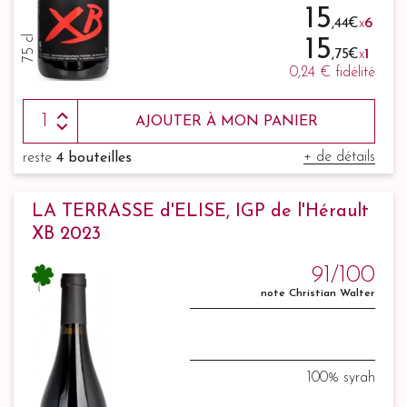
15
,44 €
x
6
75 cl
15
,75 €
x
1
0,24 €
fidélité
AJOUTER À MON PANIER
+ de détails
reste
4 bouteilles
LA TERRASSE d'ELISE, IGP de l'Hérault
XB 2023
91/100
note Christian Walter
100% syrah