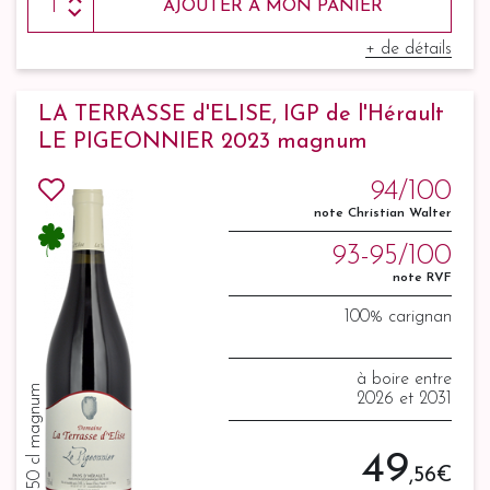
AJOUTER À MON PANIER
+ de détails
LA TERRASSE d'ELISE, IGP de l'Hérault
LE PIGEONNIER 2023 magnum
94/100
note Christian Walter
93-95/100
note RVF
100% carignan
à boire entre
150 cl magnum
2026 et 2031
49
,56 €