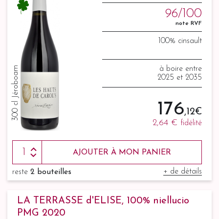
96/100
note RVF
100% cinsault
300 cl Jéroboam
à boire entre
2025 et 2035
176
,12 €
2,64 €
fidélité
AJOUTER À MON PANIER
+ de détails
reste
2 bouteilles
LA TERRASSE d'ELISE, 100% niellucio
PMG 2020