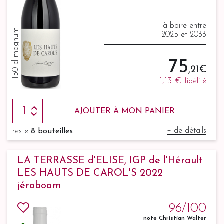
à boire entre
150 cl magnum
2025 et 2033
75
,21 €
1,13 €
fidélité
AJOUTER À MON PANIER
+ de détails
reste
8 bouteilles
LA TERRASSE d'ELISE, IGP de l'Hérault
LES HAUTS DE CAROL'S 2022
jéroboam
96/100
note Christian Walter