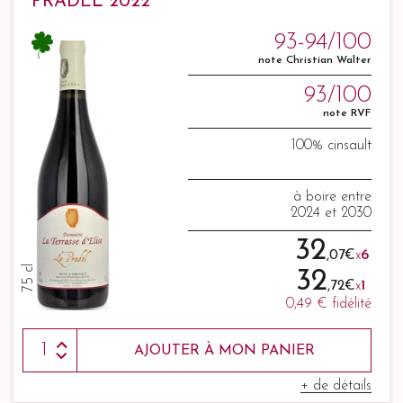
PRADEL 2022
93-94/100
note Christian Walter
93/100
note RVF
100% cinsault
à boire entre
2024 et 2030
32
,07 €
x
6
75 cl
32
,72 €
x
1
0,49 €
fidélité
AJOUTER À MON PANIER
+ de détails