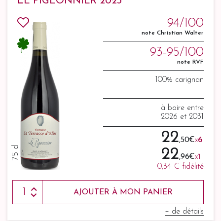
LE PIGEONNIER 2023
94/100
note Christian Walter
93-95/100
note RVF
100% carignan
à boire entre
2026 et 2031
22
,50 €
x
6
75 cl
22
,96 €
x
1
0,34 €
fidélité
AJOUTER À MON PANIER
+ de détails