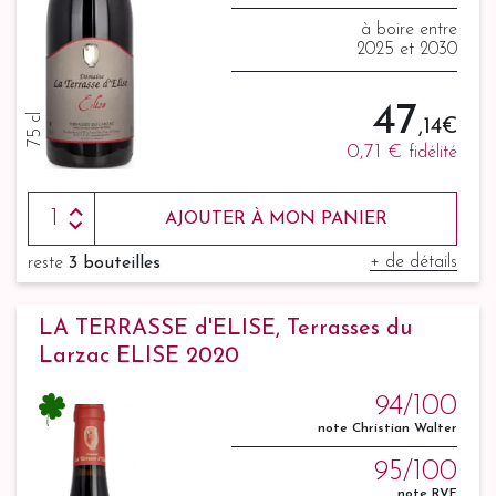
à boire entre
2025 et 2030
47
75 cl
,14 €
0,71 €
fidélité
AJOUTER À MON PANIER
+ de détails
reste
3 bouteilles
LA TERRASSE d'ELISE, Terrasses du
Larzac ELISE 2020
94/100
note Christian Walter
95/100
note RVF