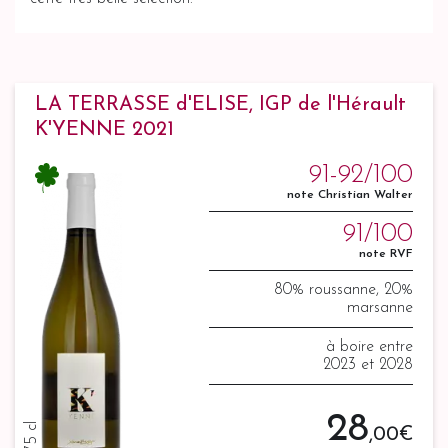
LA TERRASSE d'ELISE, IGP de l'Hérault
K'YENNE 2021
91-92/100
note Christian Walter
91/100
note RVF
80% roussanne, 20%
marsanne
à boire entre
2023 et 2028
28
75 cl
,00 €