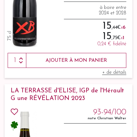
à boire entre
2024 et 2028
15
,44 €
x
6
75 cl
15
,75 €
x
1
0,24 €
fidélité
AJOUTER À MON PANIER
+ de détails
LA TERRASSE d'ELISE, IGP de l'Hérault
G une RÉVÉLATION 2023
93-94/100
note Christian Walter