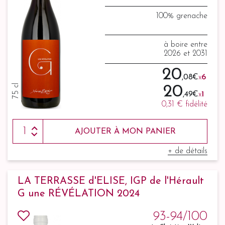
100% grenache
à boire entre
2026 et 2031
20
,08 €
x
6
75 cl
20
,49 €
x
1
0,31 €
fidélité
AJOUTER À MON PANIER
+ de détails
LA TERRASSE d'ELISE, IGP de l'Hérault
G une RÉVÉLATION 2024
93-94/100