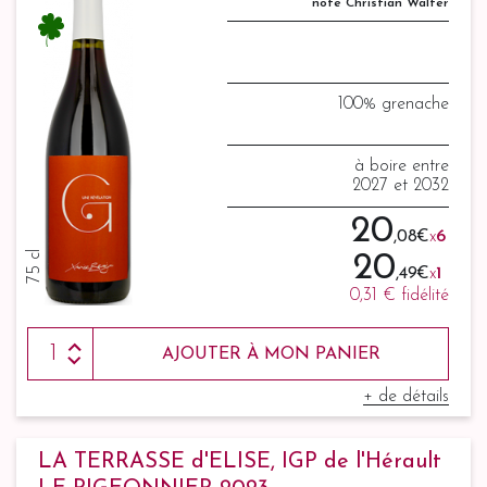
note Christian Walter
100% grenache
à boire entre
2027 et 2032
20
,08 €
x
6
75 cl
20
,49 €
x
1
0,31 €
fidélité
AJOUTER À MON PANIER
+ de détails
LA TERRASSE d'ELISE, IGP de l'Hérault