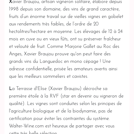
X
avier Braujou, artisan vigneron solitaire, élabore depuis
1998 depuis son domaine, des vins de grand caractère,
fruits d’un énorme travail sur de vieilles vignes en gobelet
aux rendements très faibles, de l’ordre de 20
hectolitres/hectare en moyenne. Les élevages de 12 à 24
mois en cuve ou en vieux fûts, ont su préserver fraîcheur
et velouté de fruit. Comme Marjorie Gallet au
Roc des
Anges
, Xavier Braujou prouve qu'on peut faire des
grands vins du Languedoc en mono cépage ! Une
adresse confidentielle, prisée les amateurs avertis ainsi
que les meilleurs sommeliers et cavistes.
L
a Terrasse d'Elise (Xavier Braujou) décroche sa
première étoile à la RVF (star en devenir ou vigneron de
qualité). Les vignes sont conduites selon les principes de
l'agriculture biologique et de la biodynamie, pas de
certification pour éviter les contraintes du système.
Walter-Wine.com est heureux de partager avec vous
cette très belle sélection.