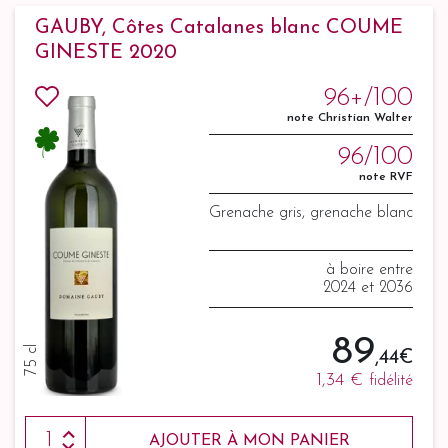
GAUBY, Côtes Catalanes blanc COUME
GINESTE 2020
96+/100
note Christian Walter
96/100
note RVF
Grenache gris, grenache blanc
à boire entre
2024 et 2036
89
75 cl
,44 €
1,34 €
fidélité
AJOUTER À MON PANIER