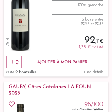
100% grenache
à boire entre
2027 et 2037
92
75 cl
,11 €
1,38 €
fidélité
AJOUTER À MON PANIER
+ de détails
reste
9 bouteilles
GAUBY, Côtes Catalanes LA FOUN
2023
98/100
note Christian Walter