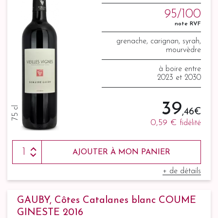
95/100
note RVF
grenache, carignan, syrah,
mourvèdre
à boire entre
2023 et 2030
39
75 cl
,46 €
0,59 €
fidélité
AJOUTER À MON PANIER
+ de détails
GAUBY, Côtes Catalanes blanc COUME
GINESTE 2016