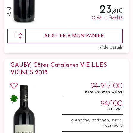
23
75 cl
,81 €
0,36 €
fidélité
AJOUTER À MON PANIER
+ de détails
GAUBY, Côtes Catalanes VIEILLES
VIGNES 2018
94-95/100
note Christian Walter
94/100
note RVF
grenache, carignan, syrah,
mourvèdre