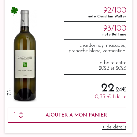
92/100
note Christian Walter
93/100
note Bettane
chardonnay, macabeu,
grenache blanc, vermentino.
à boire entre
2022 et 2026
22
75 cl
,24 €
0,33 €
fidélité
AJOUTER À MON PANIER
+ de détails