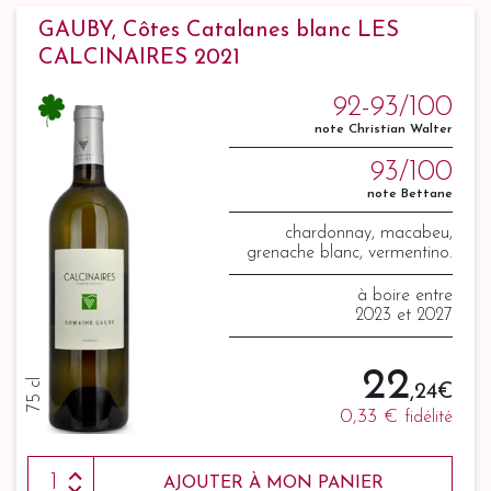
GAUBY, Côtes Catalanes blanc LES
CALCINAIRES 2021
92-93/100
note Christian Walter
93/100
note Bettane
chardonnay, macabeu,
grenache blanc, vermentino.
à boire entre
2023 et 2027
22
75 cl
,24 €
0,33 €
fidélité
AJOUTER À MON PANIER