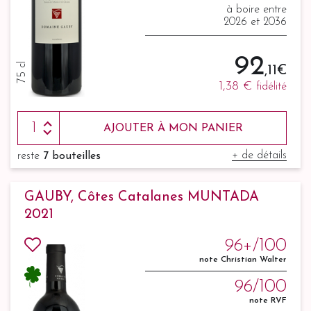
à boire entre
2026 et 2036
92
75 cl
,11 €
1,38 €
fidélité
AJOUTER À MON PANIER
+ de détails
reste
7 bouteilles
GAUBY, Côtes Catalanes MUNTADA
2021
96+/100
note Christian Walter
96/100
note RVF