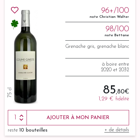
96+/100
note Christian Walter
98/100
note Bettane
Grenache gris, grenache blanc
à boire entre
2020 et 2032
85
75 cl
,80 €
1,29 €
fidélité
AJOUTER À MON PANIER
+ de détails
reste
10 bouteilles