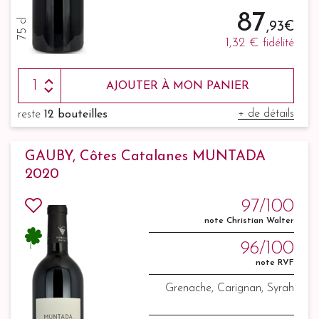
87
75 cl
,93 €
1,32 €
fidélité
AJOUTER À MON PANIER
+ de détails
reste
12 bouteilles
GAUBY, Côtes Catalanes MUNTADA
2020
97/100
note Christian Walter
96/100
note RVF
Grenache, Carignan, Syrah