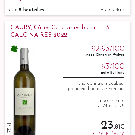
+ de détails
reste
8 bouteilles
GAUBY, Côtes Catalanes blanc LES
CALCINAIRES 2022
92-93/100
note Christian Walter
93/100
note Bettane
chardonnay, macabeu,
grenache blanc, vermentino.
à boire entre
2024 et 2028
23
75 cl
,81 €
0,36 €
fidélité