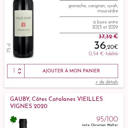
grenache, carignan, syrah,
mourvèdre
à boire entre
2023 et 2029
37,32 €
36
75 cl
,20 €
0,54 €
fidélité
AJOUTER À MON PANIER
+ de détails
GAUBY, Côtes Catalanes VIEILLES
VIGNES 2020
95/100
note Christian Walter