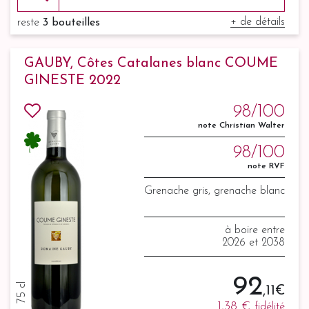
+ de détails
reste
3 bouteilles
GAUBY, Côtes Catalanes blanc COUME
GINESTE 2022
98/100
note Christian Walter
98/100
note RVF
Grenache gris, grenache blanc
à boire entre
2026 et 2038
92
75 cl
,11 €
1,38 €
fidélité