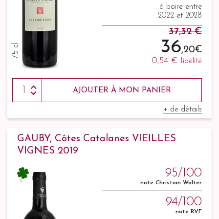
à boire entre
2022 et 2028
37,32 €
36
75 cl
,20 €
0,54 €
fidélité
AJOUTER À MON PANIER
+ de détails
GAUBY, Côtes Catalanes VIEILLES
VIGNES 2019
95/100
note Christian Walter
94/100
note RVF