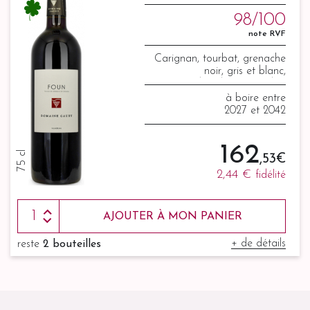
98/100
note RVF
Carignan, tourbat, grenache
noir, gris et blanc,
bourboulenc, rubia
à boire entre
2027 et 2042
162
75 cl
,53 €
2,44 €
fidélité
AJOUTER À MON PANIER
+ de détails
reste
2 bouteilles