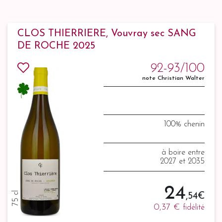
CLOS THIERRIERE, Vouvray sec SANG
DE ROCHE 2025
92-93/100
note Christian Walter
100% chenin
à boire entre
2027 et 2035
24
75 cl
,54 €
0,37 €
fidélité