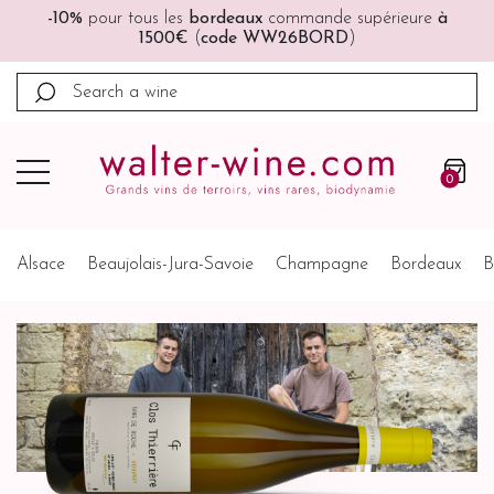
🚚🚚
Port offert
à partir de 200€ (France, Allemagne,
Belgique, Pays-Bas)
0
Alsace
Beaujolais-Jura-Savoie
Champagne
Bordeaux
B