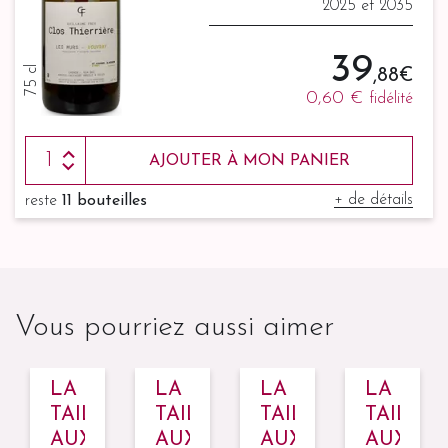
2025 et 2035
39
75 cl
,88 €
0,60 €
fidélité
AJOUTER À MON PANIER
+ de détails
reste
11 bouteilles
Vous pourriez aussi aimer
LA
LA
LA
LA
LE
TAILLE
TAILLE
TAILLE
TAILLE
AUX
AUX
AUX
AUX