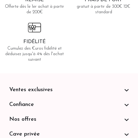
REMISE
FRAIS DE PORT
rvation
ans.
Offerte dès le 1er achat à partir
gratuit à partir de 300€ 12€
de 200€
standard
FIDÉLITÉ
Cumulez des €uros fidélité et
déduisez jusqu'à 4% dès l'achat
suivant
Ventes exclusives
Confiance
Nos offres
Cave privée