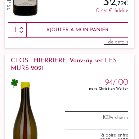
32
75 cl
,72 €
0,49 €
fidélité
AJOUTER À MON PANIER
+ de détails
CLOS THIERRIÈRE, Vouvray sec LES
MURS 2021
94/100
note Christian Walter
100% chenin
à boire entre