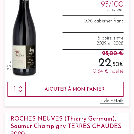
93/100
note RVF
100% cabernet franc
à boire entre
2022 et 2028
25,00 €
22
75 cl
,50 €
0,34 €
fidélité
AJOUTER À MON PANIER
+ de détails
ROCHES NEUVES (Thierry Germain),
Saumur Champigny TERRES CHAUDES