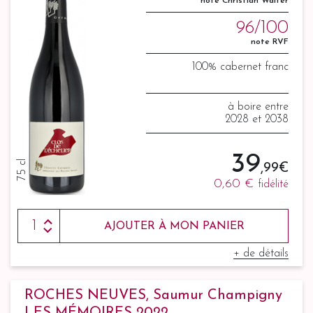
note Christian Walter
96/100
note RVF
100% cabernet franc
à boire entre
2028 et 2038
39
75 cl
,99 €
0,60 €
fidélité
AJOUTER À MON PANIER
+ de détails
ROCHES NEUVES, Saumur Champigny