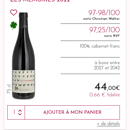
LES MÉMOIRES 2022
97-98/100
note Christian Walter
97,25/100
note RVF
100% cabernet franc
à boire entre
2027 et 2042
44
75 cl
,00 €
0,66 €
fidélité
AJOUTER À MON PANIER
+ de détails