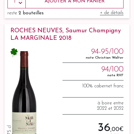
AJOUTER À MON PANIER
+ de détails
reste
2 bouteilles
ROCHES NEUVES, Saumur Champigny
LA MARGINALE 2018
94-95/100
note Christian Walter
94/100
note RVF
100% cabernet franc
à boire entre
2022 et 2032
36
75 cl
,00 €