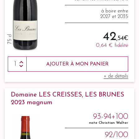
syrah, 10% mourvèdre
à boire entre
2027 et 2035
42
75 cl
,54 €
0,64 €
fidélité
AJOUTER À MON PANIER
+ de détails
Domaine LES CREISSES, LES BRUNES
2023 magnum
93-94+100
note Christian Walter
92/100