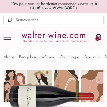
🚚🚚
Port offert
à partir de 200€ (France, Allemagne,
Belgique, Pays-Bas)
0
Alsace
Beaujolais-Jura-Savoie
Champagne
Bordeaux
B