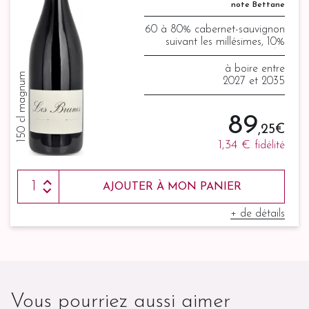
note Bettane
60 à 80% cabernet-sauvignon
suivant les millésimes, 10%
syrah, 10% mourvèdre
à boire entre
150 cl magnum
2027 et 2035
89
,25 €
1,34 €
fidélité
AJOUTER À MON PANIER
+ de détails
Vous pourriez aussi aimer