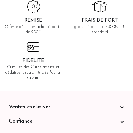
porto.
porto.
cépages
du
porto.
REMISE
FRAIS DE PORT
Offerte dès le 1er achat à partir
gratuit à partir de 300€ 12€
de 200€
standard
FIDÉLITÉ
Cumulez des €uros fidélité et
déduisez jusqu'à 4% dès l'achat
suivant
Ventes exclusives
Confiance