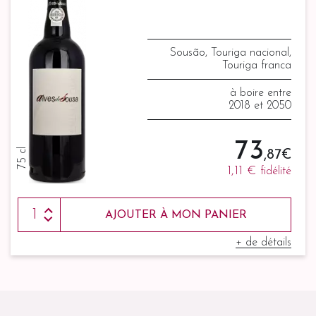
Sousão, Touriga nacional,
Touriga franca
à boire entre
2018 et 2050
73
75 cl
,87 €
1,11 €
fidélité
AJOUTER À MON PANIER
+ de détails