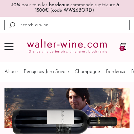
🚚🚚
Port offert
à partir de 200€ (France, Allemagne,
Belgique, Pays-Bas)
0
Alsace
Beaujolais-Jura-Savoie
Champagne
Bordeaux
B