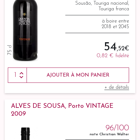
Sousão, Touriga nacional,
Touriga franca
à boire entre
2018 et 2045
54
75 cl
,52 €
0,82 €
fidélité
AJOUTER À MON PANIER
+ de détails
ALVES DE SOUSA, Porto VINTAGE
2009
96/100
note Christian Walter