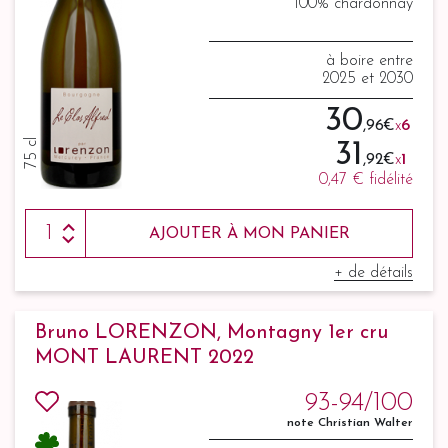
100% chardonnay
à boire entre
2025 et 2030
30
,96 €
x
6
75 cl
31
,92 €
x
1
0,47 €
fidélité
AJOUTER À MON PANIER
+ de détails
Bruno LORENZON, Montagny 1er cru
MONT LAURENT 2022
93-94/100
note Christian Walter