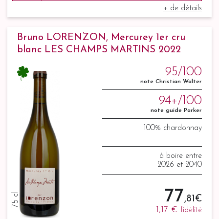
+ de détails
Bruno LORENZON, Mercurey 1er cru
blanc LES CHAMPS MARTINS 2022
95/100
note Christian Walter
94+/100
note guide Parker
100% chardonnay
à boire entre
2026 et 2040
77
75 cl
,81 €
1,17 €
fidélité