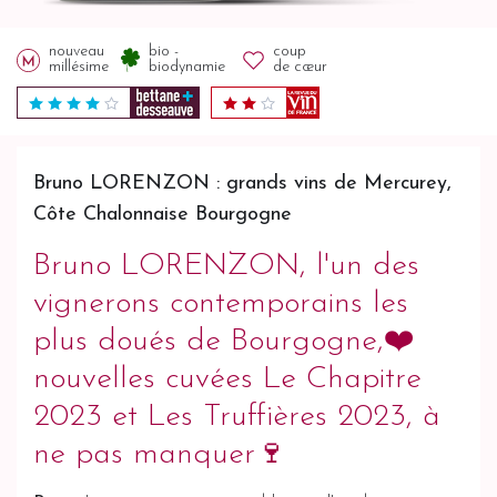
nouveau
bio -
coup
millésime
biodynamie
de cœur
Bruno LORENZON : grands vins de Mercurey,
Côte Chalonnaise Bourgogne
Bruno LORENZON, l'un des
vignerons contemporains les
plus doués de Bourgogne,❤️
nouvelles cuvées Le Chapitre
2023 et Les Truffières 2023, à
ne pas manquer🍷