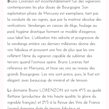
B
runo Lorenzon est incontestablement l'un des vignerons
contemporains les plus doués de Bourgogne. Son
exploitation phare de Mercurey est exemplaire, tant par
la conduite de ses vignes, que par la maitrise absolue des
vinifications. Vendanges en caisses de 6kgs, foulage au
pied, hygiène drastique forment ce modèle d'exigence,
sous label bio. L'utilisation très adroite et progressive de
la vendange entière ces derniers millésimes donne des
vins fabuleux et prouvent une fois de plus que les vins
reflètent l'âme du vigneron capable de sublimer des
terroirs quand l'osmose opère. Bruno Lorenzo fait
référence en Mercurey, et hisse ses vins au niveau des
grands Bourgognes. Les vins sont précis, purs, le fruit est
élégant, avec beaucoup de minéral et de tension.
L
e domaine Bruno LORENZON est noté 4*/5 au guide
Bettane (producteur de très haute qualité, la gloire du
vignoble français) et 2*/3 à la Revue des Vins de France
(grand domaine doté de terroirs fabuleux et