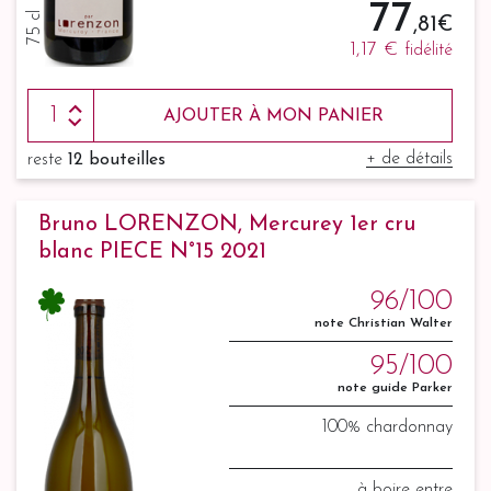
77
75 cl
,81 €
1,17 €
fidélité
AJOUTER À MON PANIER
+ de détails
reste
12 bouteilles
Bruno LORENZON, Mercurey 1er cru
blanc PIECE N°15 2021
96/100
note Christian Walter
95/100
note guide Parker
100% chardonnay
à boire entre