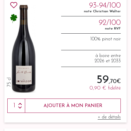
93-94/100
note Christian Walter
92/100
note RVF
100% pinot noir
à boire entre
2026 et 2033
59
75 cl
,70 €
0,90 €
fidélité
AJOUTER À MON PANIER
+ de détails