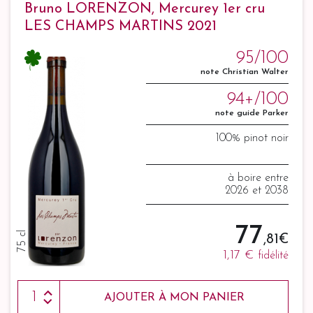
Bruno LORENZON, Mercurey 1er cru
LES CHAMPS MARTINS 2021
95/100
note Christian Walter
94+/100
note guide Parker
100% pinot noir
à boire entre
2026 et 2038
77
75 cl
,81 €
1,17 €
fidélité
AJOUTER À MON PANIER