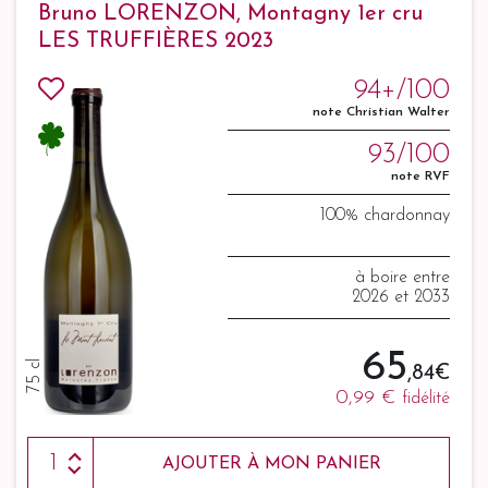
Bruno LORENZON, Montagny 1er cru
LES TRUFFIÈRES 2023
94+/100
note Christian Walter
93/100
note RVF
100% chardonnay
à boire entre
2026 et 2033
65
75 cl
,84 €
0,99 €
fidélité
AJOUTER À MON PANIER