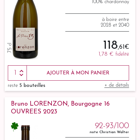
100% chardonnay
à boire entre
2028 et 2040
118
75 cl
,61 €
1,78 €
fidélité
AJOUTER À MON PANIER
+ de détails
reste
5 bouteilles
Bruno LORENZON, Bourgogne 16
OUVREES 2023
92-93/100
note Christian Walter