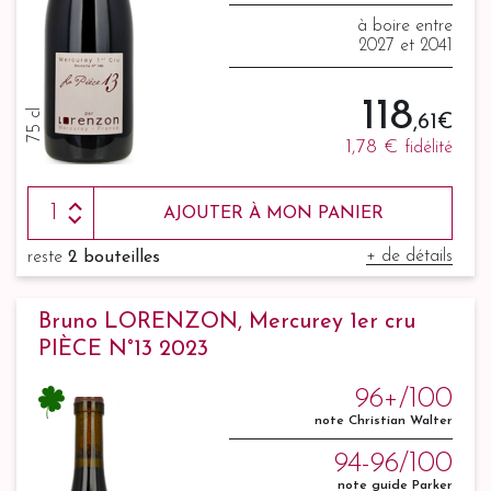
à boire entre
2027 et 2041
118
75 cl
,61 €
1,78 €
fidélité
AJOUTER À MON PANIER
+ de détails
reste
2 bouteilles
Bruno LORENZON, Mercurey 1er cru
PIÈCE N°13 2023
96+/100
note Christian Walter
94-96/100
note guide Parker