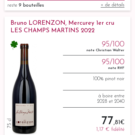
+ de détails
reste
9 bouteilles
Bruno LORENZON, Mercurey 1er cru
LES CHAMPS MARTINS 2022
95/100
note Christian Walter
95/100
note RVF
100% pinot noir
à boire entre
2028 et 2040
77
75 cl
,81 €
1,17 €
fidélité