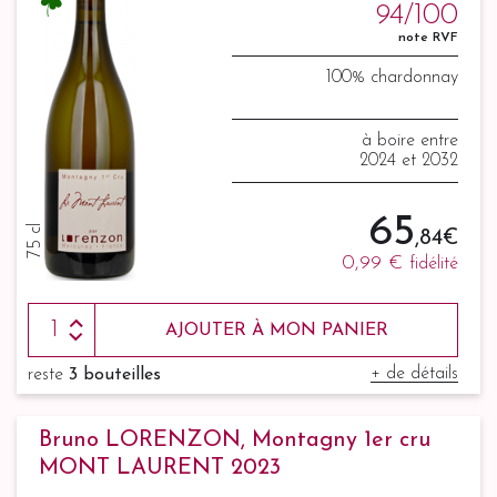
94/100
note RVF
100% chardonnay
à boire entre
2024 et 2032
65
75 cl
,84 €
0,99 €
fidélité
AJOUTER À MON PANIER
+ de détails
reste
3 bouteilles
Bruno LORENZON, Montagny 1er cru
MONT LAURENT 2023