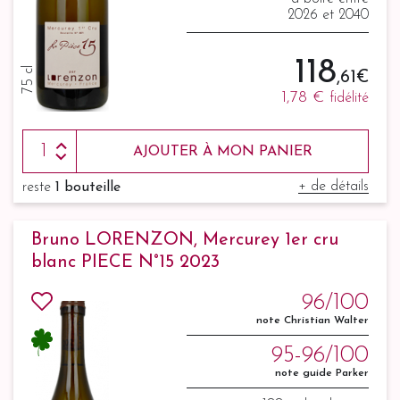
2026 et 2040
118
75 cl
,61 €
1,78 €
fidélité
AJOUTER À MON PANIER
+ de détails
reste
1 bouteille
Bruno LORENZON, Mercurey 1er cru
blanc PIECE N°15 2023
96/100
note Christian Walter
95-96/100
note guide Parker