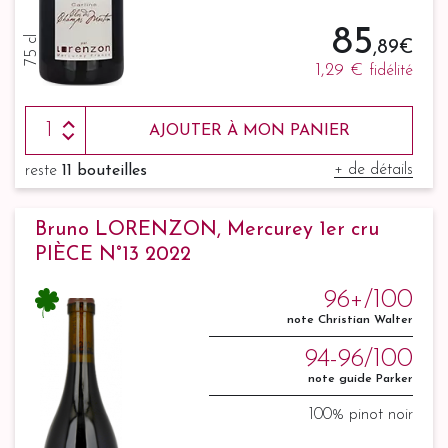
85
75 cl
,89 €
1,29 €
fidélité
AJOUTER À MON PANIER
+ de détails
reste
11 bouteilles
Bruno LORENZON, Mercurey 1er cru
PIÈCE N°13 2022
96+/100
note Christian Walter
94-96/100
note guide Parker
100% pinot noir