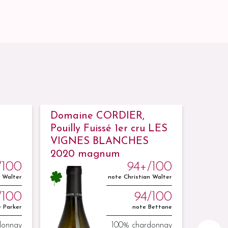
Domaine CORDIER,
Doma
Pouilly Fuissé 1er cru LES
Pouill
VIGNES BLANCHES
PERR
2020 magnum
/100
94+/100
n Walter
note Christian Walter
/100
94/100
 Parker
note Bettane
donnay
100% chardonnay