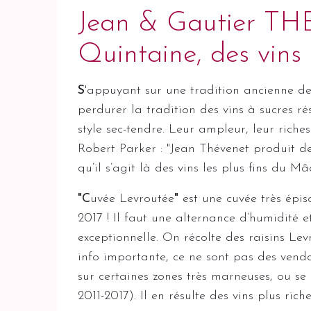
Jean & Gautier THE
Quintaine, des vins 
S
'appuyant sur une tradition ancienne de 
perdurer la tradition des vins à sucres r
style sec-tendre. Leur ampleur, leur riche
Robert Parker : "Jean Thévenet produit des
qu’il s’agit là des vins les plus
"C
uvée Levroutée
"
est une cuvée très épi
2017 ! Il faut une alternance d’humidité 
exceptionnelle. On récolte des raisins L
info importante, ce ne sont pas des ven
sur certaines zones très marneuses, ou 
2011-2017). Il en résulte des vins plus ric