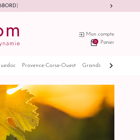
s-Bas)
Mon compte
0
Panier
uedoc
Provence-Corse-Ouest
Grands Pays
Cognat