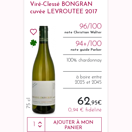
Viré-Clessé BONGRAN
cuvée LEVROUTEE 2017
96/100
note Christian Walter
94+/100
note guide Parker
100% chardonnay
à boire entre
2025 et 2045
62
75 cl
,95 €
0,94 €
fidélité
AJOUTER À MON
PANIER