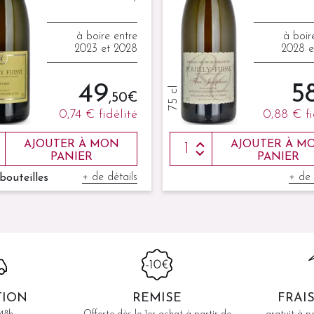
à boire entre
à boir
2023 et 2028
2028 e
49
5
75 cl
,50 €
0,74 €
fidélité
0,88 €
f
AJOUTER À MON
AJOUTER À M
PANIER
PANIER
+ de détails
+ de 
 bouteilles
TION
REMISE
FRAI