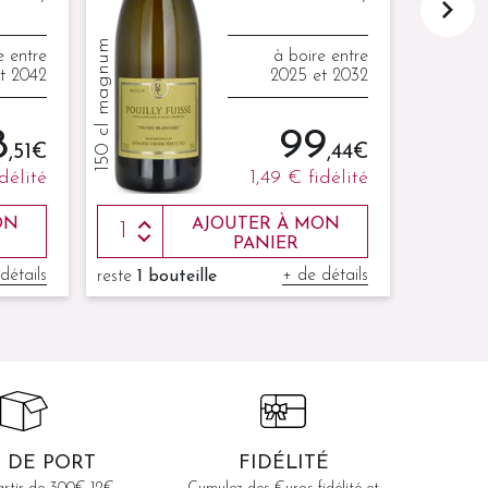
150 cl magnum
e entre
à boire entre
t 2042
2025 et 2032
8
99
75 cl
,51 €
,44 €
idélité
1,49 €
fidélité
ON
AJOUTER À MON
PANIER
détails
+ de détails
reste
1 bouteille
S DE PORT
FIDÉLITÉ