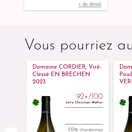
+ de détails
Vous pourriez au
Domaine CORDIER, Viré-
Dom
LLES
Clessé EN BRECHEN
Pouil
2023
VER
+/100
92+/100
an Walter
note Christian Walter
4/100
e Bettane
100% chardonnay
rdonnay