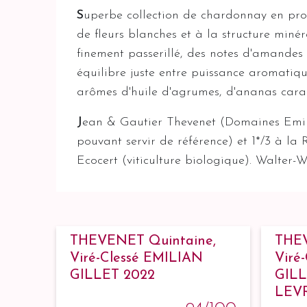
S
uperbe collection de chardonnay en pro
de fleurs blanches et à la structure minér
finement passerillé, des notes d'amandes f
équilibre juste entre puissance aromatiqu
arômes d'huile d'agrumes, d'ananas caramé
J
ean & Gautier Thevenet (Domaines Emili
pouvant servir de référence) et 1*/3 à la 
Ecocert (viticulture biologique). Walter-W
THEVENET Quintaine,
THEV
Viré-Clessé EMILIAN
Viré
GILLET 2022
GILL
LEV