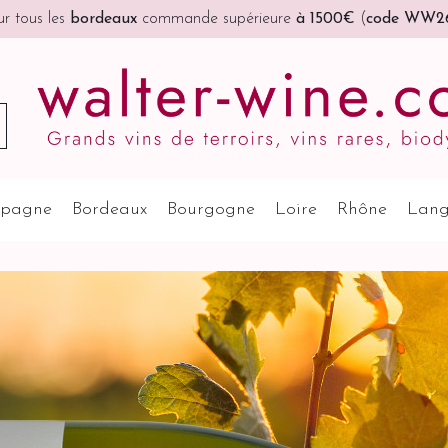

Port offert
à partir de 200€ (France, Allemagne, Belgique, Pay
pagne
Bordeaux
Bourgogne
Loire
Rhône
Lang