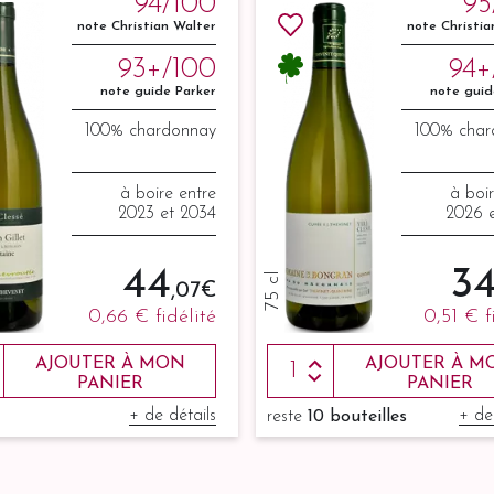
94/100
95
note Christian Walter
note Christia
93+/100
94+
note guide Parker
note guid
100% chardonnay
100% char
à boire entre
à boi
2023 et 2034
2026 
44
3
75 cl
,07 €
0,66 €
fidélité
0,51 €
f
AJOUTER À MON
AJOUTER À M
PANIER
PANIER
+ de détails
+ de
reste
10 bouteilles