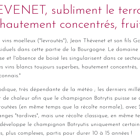
VENET, subliment le terroi
hautement concentrés, fruit
vins moelleux ("levroutés"), Jean Thévenet et son fils 
ésiduels dans cette partie de la Bourgogne. Le domaine e
sse et l'absence de boisé les singularisent dans ce sect
 vins blancs toujours superbes, hautement concentrés, fr
 fins du Mâconnais."
sodique, très dépendante de la météo ; les derniers mil
et de chaleur afin que le champignon Botrytis puisse se
evroutées (en même temps que la récolte normale), avec 
danges "tardives", mais une récolte classique, en même
se développe le champignon Botryutis uniquement certa
hes, plus complexes, partis pour durer 10 à 15 années !