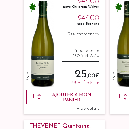
94/100
note Christian Walter
94/100
note Bettane
100% chardonnay
à boire entre
2026 et 2030
25
75 cl
75 cl
,00 €
0,38 €
fidélité
AJOUTER À MON
PANIER
+ de détails
THEVENET Quintaine,