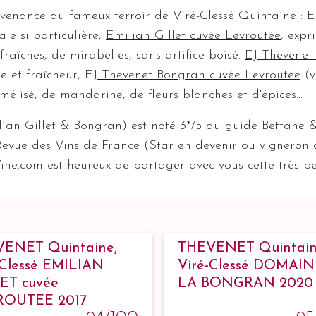
venance du fameux terroir de Viré-Clessé Quintaine :
E
ale si particulière,
Emilian Gillet cuvée Levroutée
, exp
raîches, de mirabelles, sans artifice boisé.
EJ Thevenet
e et fraîcheur, E
J Thevenet Bongran cuvée Levroutée
(v
lisé, de mandarine, de fleurs blanches et d'épices...
an Gillet & Bongran) est noté 3*/5 au guide Bettane 
Revue des Vins de France (Star en devenir ou vigneron de 
ine.com est heureux de partager avec vous cette très bel
ENET Quintaine,
THEVENET Quintain
-Clessé EMILIAN
Viré-Clessé DOMAI
ET cuvée
LA BONGRAN 2020
ROUTEE 2017