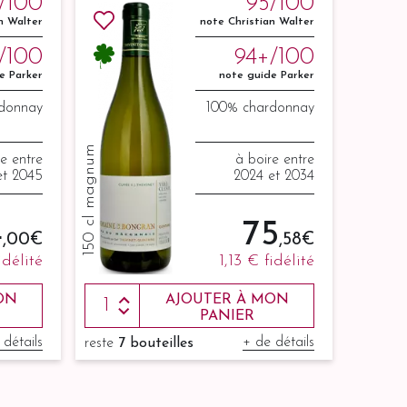
/100
95/100
n Walter
note Christian Walter
/100
94+/100
e Parker
note guide Parker
donnay
100% chardonnay
150 cl magnum
re entre
à boire entre
et 2045
2024 et 2034
4
75
,00 €
,58 €
idélité
1,13 €
fidélité
ON
AJOUTER À MON
PANIER
 détails
+ de détails
reste
7 bouteilles