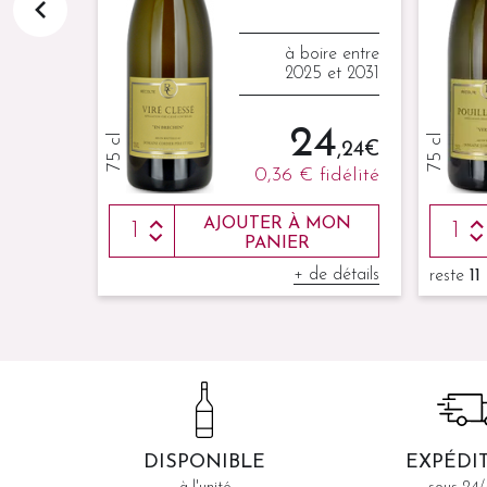
à boire entre
ire entre
2025 et 2031
 et 2032
24
9
75 cl
75 cl
,24 €
,70 €
0,36 €
fidélité
fidélité
MON
AJOUTER À MON
PANIER
e détails
+ de détails
reste
11
DISPONIBLE
EXPÉDI