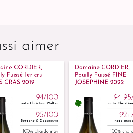
ssi aimer
aine CORDIER,
Domaine CORDIER,
ly Fuissé 1er cru
Pouilly Fuissé FINE
S CRAS 2019
JOSEPHINE 2022
94/100
94-95
note Christian Walter
note Christia
95/100
92+
Bettane & Desseauve
note guide
100% chardonnay
100% char