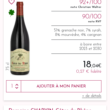
92+/100
note Christian Walter
90/100
note RVF
51% grenache noir, 7% syrah,
8% mourvèdre, 4% carignan
à boire entre
2023 et 2030
18
75 cl
,04 €
0,27 €
fidélité
AJOUTER À MON PANIER
+ de détails