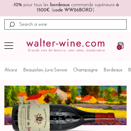
🚚🚚
Port offert
à partir de 200€ (France, Allemagne,
Belgique, Pays-Bas)
0
Alsace
Beaujolais-Jura-Savoie
Champagne
Bordeaux
B