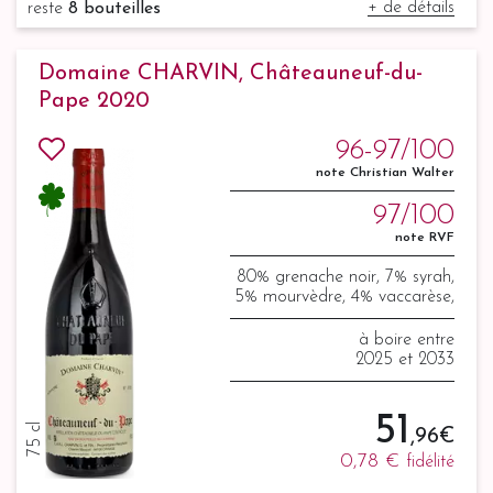
+ de détails
reste
8 bouteilles
Domaine CHARVIN, Châteauneuf-du-
Pape 2020
96-97/100
note Christian Walter
97/100
note RVF
80% grenache noir, 7% syrah,
5% mourvèdre, 4% vaccarèse,
4% counoise
à boire entre
2025 et 2033
51
75 cl
,96 €
0,78 €
fidélité