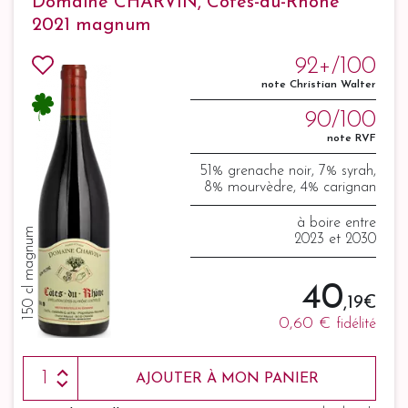
Domaine CHARVIN, Côtes-du-Rhône
2021 magnum
92+/100
note Christian Walter
90/100
note RVF
51% grenache noir, 7% syrah,
8% mourvèdre, 4% carignan
à boire entre
150 cl magnum
2023 et 2030
40
,19 €
0,60 €
fidélité
AJOUTER À MON PANIER