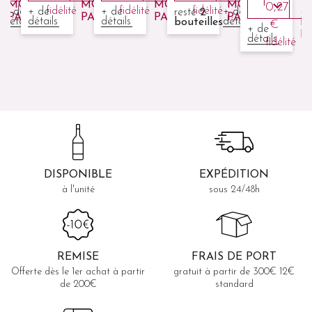
MON
MON
MON
MON
0,27
À
fidélité
fidélité
fidélité
+ de
+ de
+ de
+ de
reste
2
PANIER
PANIER
PANIER
PANIER
é
détails
détails
détails
détails
s
bouteilles
M
€
+ de
P
détails
fidélité
DISPONIBLE
EXPÉDITION
à l'unité
sous 24/48h
REMISE
FRAIS DE PORT
Offerte dès le 1er achat à partir
gratuit à partir de 300€ 12€
de 200€
standard