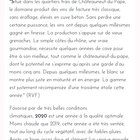
"S
itué dans les quartiers frais de Châteauneuf-du-Pape,
le domaine produit des vins de facture très classique,
sans éraflage, élevés en cuve béton. Sans perdre une
certaine puissance, les vins ont depuis quelques millésimes
gagné en finesse. La production s’appuie sur de vieux
grenaches. Le simple côtes-du-rhône, une vraie
gourmandise, nécessite quelques années de cave pour
être à son meilleur, tout comme le châteauneuf-du-pape,
dont le potentiel ne s’exprime qu’après une garde d’au
moins cinq ans. Depuis quelques millésimes, le blanc se
montre plus juste en maturité et en énergie. La gamme
est justement récompensée d'une troisième étoile cette
année." (RVF)
Favorisé par de très belles conditions
climatiques,
2020
est une année à la qualité optimale.
Moins chaude que 2019, cette année a été très ventée,
tout au long du cycle végétatif, avec de faibles pluies.
Après un hiver assez doux et clément (un unique épisode