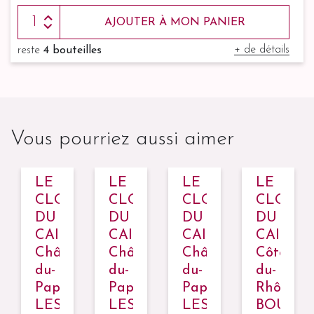
AJOUTER À MON PANIER
+ de détails
reste
4 bouteilles
Vous pourriez aussi aimer
LE
LE
LE
LE
S
CLOS
CLOS
CLOS
CLOS
DU
DU
DU
DU
LOU,
CAILLOU,
CAILLOU,
CAILLOU,
CAILLO
auneuf-
Châteauneuf-
Châteauneuf-
Châteauneuf-
Côtes-
du-
du-
du-
du-
Pape
Pape
Pape
Rhône
LES
LES
LES
BOUQU