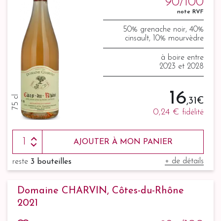
90/100
note RVF
50% grenache noir, 40%
cinsault, 10% mourvèdre
à boire entre
2023 et 2028
16
75 cl
,31 €
0,24 €
fidélité
AJOUTER À MON PANIER
+ de détails
reste
3 bouteilles
Domaine CHARVIN, Côtes-du-Rhône
2021