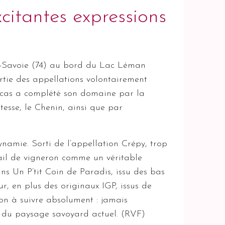
tantes expressions
te-Savoie (74) au bord du Lac Léman
rtie des appellations volontairement
Lucas a complété son domaine par la
esse, le Chenin, ainsi que par
amie. Sorti de l’appellation Crépy, trop
avail de vigneron comme un véritable
ans Un P’tit Coin de Paradis, issu des bas
, en plus des originaux IGP, issus de
ion à suivre absolument : jamais
es du paysage savoyard actuel. (RVF)