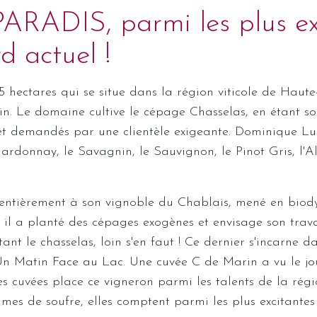
DIS, parmi les plus exci
 actuel !
5 hectares qui se situe dans la région viticole de Hau
in. Le domaine cultive le cépage Chasselas, en étant so
s et demandés par une clientèle exigeante. Dominique 
donnay, le Savagnin, le Sauvignon, le Pinot Gris, l'Alt
ntièrement à son vignoble du Chablais, mené en biodyn
ire, il a planté des cépages exogènes et envisage son tr
tant le chasselas, loin s'en faut ! Ce dernier s'incarne d
Un Matin Face au Lac. Une cuvée C de Marin a vu le jour
s cuvées place ce vigneron parmi les talents de la rég
nimes de soufre, elles comptent parmi les plus excitant