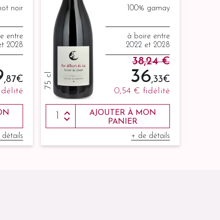
ot noir
100% gamay
re entre
à boire entre
et 2028
2022 et 2028
38,24 €
9
36
75 cl
,87 €
,33 €
idélité
0,54 €
fidélité
ON
AJOUTER À MON
PANIER
 détails
+ de détails