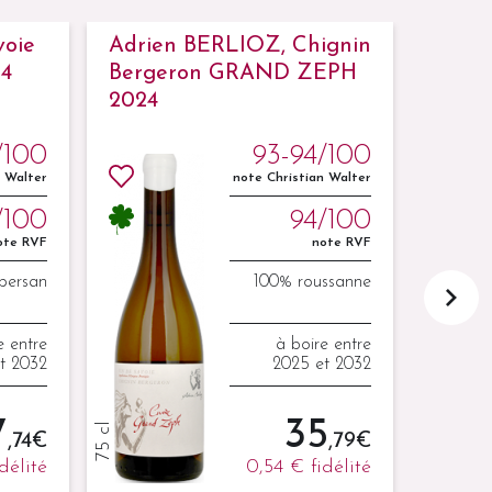
voie
Adrien BERLIOZ, Chignin
Adrie
24
Bergeron GRAND ZEPH
mond
2024
2024
/100
93-94/100
n Walter
note Christian Walter
/100
94/100
ote RVF
note RVF
persan
100% roussanne
e entre
à boire entre
t 2032
2025 et 2032
7
35
75 cl
75 cl
,74 €
,79 €
idélité
0,54 €
fidélité