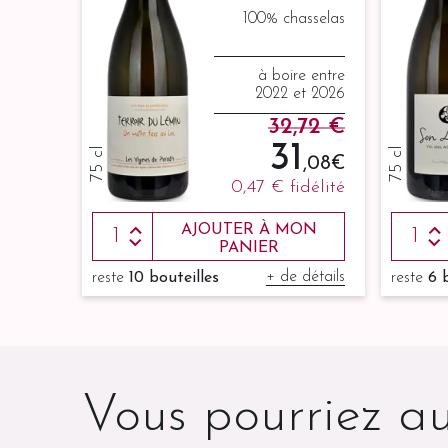
100% chasselas
à boire entre
2022 et 2026
32,72 €
31
75 cl
75 cl
,08 €
0,47 €
fidélité
AJOUTER À MON
PANIER
+ de détails
reste
10 bouteilles
reste
6 
Vous pourriez au