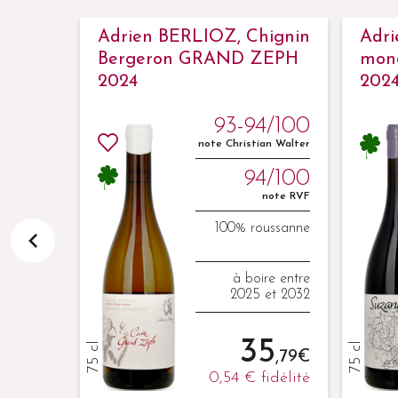
avoie
Adrien BERLIOZ, Chignin
Adri
Bergeron GRAND ZEPH
mon
2024
202
4/100
93-94/100
an Walter
note Christian Walter
4/100
94/100
note RVF
note RVF
ondeuse
100% roussanne
ire entre
à boire entre
 et 2032
2025 et 2032
4
35
75 cl
75 cl
,72 €
,79 €
fidélité
0,54 €
fidélité