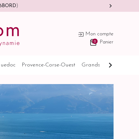
6BORD
)
Mon compte
0
Panier
uedoc
Provence-Corse-Ouest
Grands Pays
Cognat