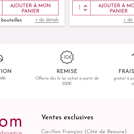
AJOUTER À MON
AJOUTER À M
PANIER
PANIER
+ de détails
+ de 
 bouteilles
TION
REMISE
FRAI
48h
Offerte dès le 1er achat à partir de
gratuit à p
200€
s
Ventes exclusives
Carillon François (Côte de Beaune)