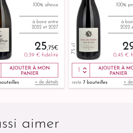
100% altesse
100% pin
à boire entre
à boi
2022 et 2027
2022 
25
2
75 cl
,75 €
0,39 €
fidélité
0,45 €
f
AJOUTER À MON
AJOUTER À M
PANIER
PANIER
+ de détails
+ de
bouteilles
reste
7 bouteilles
ssi aimer