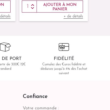
ON
AJOUTER À MON
PANIER
détails
+ de détails
reste
12 
S DE PORT
FIDÉLITÉ
artir de 300€ 12€
Cumulez des €uros fidélité et
tandard
déduisez jusqu'à 4% dès l'achat
suivant
Confiance
Votre commande :