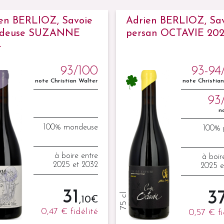
en BERLIOZ, Savoie
Adrien BERLIOZ, Sa
deuse SUZANNE
persan OCTAVIE 20
4
93/100
93-94
note Christian Walter
note Christia
93
n
100% mondeuse
100% 
à boire entre
à boir
2025 et 2032
2025 e
31
3
75 cl
,10 €
0,47 €
fidélité
0,57 €
f