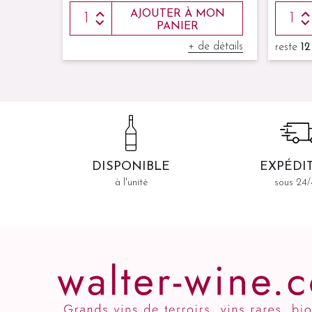
MON
AJOUTER À MON
PANIER
e détails
+ de détails
reste
12
DISPONIBLE
EXPÉDI
à l'unité
sous 24/