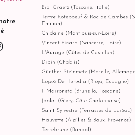
Bibi Graetz (Toscane, Italie)
Tertre Roteboeuf & Roc de Cambes (S
notre
Emilion)
té
Chidaine (Montlouis-sur-Loire)
Vincent Pinard (Sancerre, Loire)
Instagram
ok
L'Aurage (Côtes de Castillon)
Droin (Chablis)
Günther Steinmetz (Moselle, Allemag
Lopez De Heredia (Rioja, Espagne)
Il Marroneto (Brunello, Toscane)
Joblot (Givry, Côte Chalonnaise)
Saint Sylvestre (Terrasses du Larzac)
Hauvette (Alpilles & Baux, Provence)
Terrebrune (Bandol)