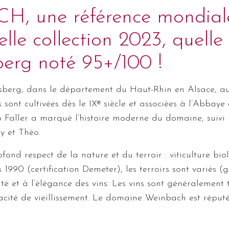
 une référence mondiale
lle collection 2023, quelle
berg noté 95+/100 !
berg, dans le département du Haut-Rhin en Alsace, au 
s sont cultivées dès le IXᵉ siècle et associées à l’Abbaye
éo Faller a marqué l’histoire moderne du domaine, suivi
y et Théo.
ond respect de la nature et du terroir : viticulture bio
990 (certification Demeter), les terroirs sont variés (gra
ité et à l’élégance des vins. Les vins sont généralemen
pacité de vieillissement. Le domaine Weinbach est réputé 