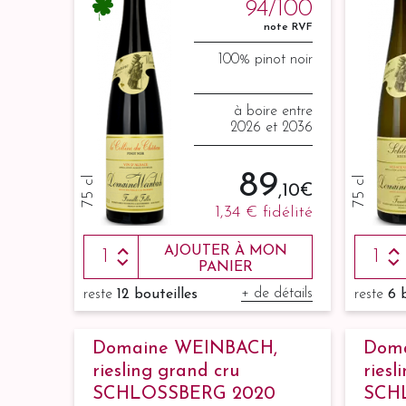
94/100
note RVF
100% pinot noir
à boire entre
2026 et 2036
89
75 cl
75 cl
,10 €
1,34 €
fidélité
AJOUTER À MON
PANIER
+ de détails
reste
12 bouteilles
reste
6 
Domaine WEINBACH,
Dom
riesling grand cru
riesl
SCHLOSSBERG 2020
SCH