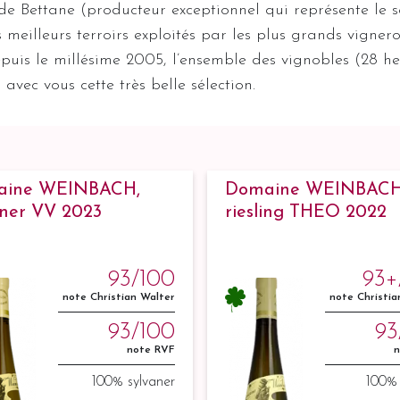
 Bettane (producteur exceptionnel qui représente le s
es meilleurs terroirs exploités par les plus grands vign
is le millésime 2005, l’ensemble des vignobles (28 hec
vec vous cette très belle sélection.
aine WEINBACH,
Domaine WEINBACH
aner VV 2023
riesling THEO 2022
93/100
93+
note Christian Walter
note Christia
93/100
93
note RVF
n
100% sylvaner
100% 