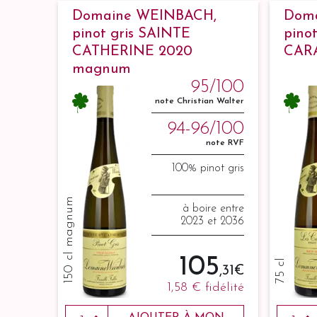
Domaine WEINBACH,
Dom
pinot gris SAINTE
pinot
CATHERINE 2020
CAR
magnum
95/100
note Christian Walter
94-96/100
note RVF
100% pinot gris
150 cl magnum
à boire entre
2023 et 2036
105
75 cl
,31 €
1,58 €
fidélité