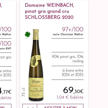
,
Domaine WEINBACH,
pinot gris grand cru
SCHLOSSBERG 2020
/100
97+/100
n Walter
note Christian Walter
/100
ote RVF
90% pinot gris, 10%
ot gris
riesling
à boire entre
re entre
2024 et 2035
et 2035
69
4
75 cl
,30 €
,77 €
1,04 €
fidélité
idélité