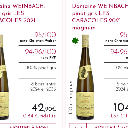
aine WEINBACH,
Domaine WEINBACH
 gris LES
pinot gris LES
ACOLES 2021
CARACOLES 2021
magnum
95/100
95
note Christian Walter
note Christia
94-96/100
94-96
note RVF
n
100% pinot gris
100% pin
150 cl magnum
à boire entre
à boi
2024 et 2035
2024 
42
10
,90 €
0,64 €
fidélité
1,57 €
f