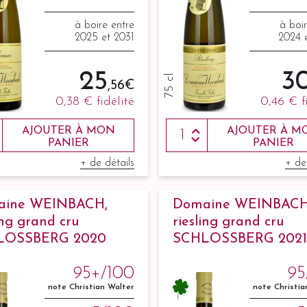
à boire entre
à boi
2025 et 2031
2024 
25
3
75 cl
,56 €
0,38 €
fidélité
0,46 €
f
AJOUTER À MON
AJOUTER À M
PANIER
PANIER
+ de détails
+ de
aine WEINBACH,
Domaine WEINBACH
ing grand cru
riesling grand cru
LOSSBERG 2020
SCHLOSSBERG 2021
95+/100
95
note Christian Walter
note Christia