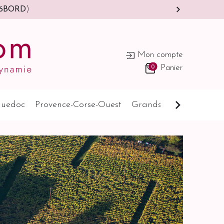
s-Bas)
Mon compte
0
Panier
uedoc
Provence-Corse-Ouest
Grands Pays
Cognat