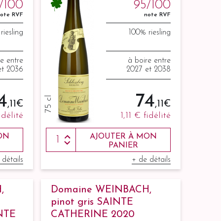
/100
95/100
ote RVF
note RVF
riesling
100% riesling
re entre
à boire entre
et 2036
2027 et 2038
4
74
75 cl
,11 €
,11 €
idélité
1,11 €
fidélité
ON
AJOUTER À MON
PANIER
 détails
+ de détails
,
Domaine WEINBACH,
pinot gris SAINTE
NTE
CATHERINE 2020