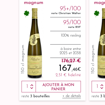
magnum
mag
95+/100
note Christian Walter
95/100
note RVF
100% riesling
150 cl magnum
150 cl magnum
à boire entre
2025 et 2038
176,27 €
167
,46 €
2,51 €
fidélité
AJOUTER À MON
PANIER
+ de détails
reste
3 bouteilles
reste
3 