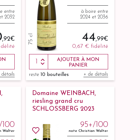
re entre
à boire entre
et 2032
2024 et 2036
0
44
75 cl
,92 €
,99 €
idélité
0,67 €
fidélité
ON
AJOUTER À MON
PANIER
 détails
+ de détails
reste
10 bouteilles
,
Domaine WEINBACH,
riesling grand cru
SCHLOSSBERG 2023
/100
95+/100
n Walter
note Christian Walter