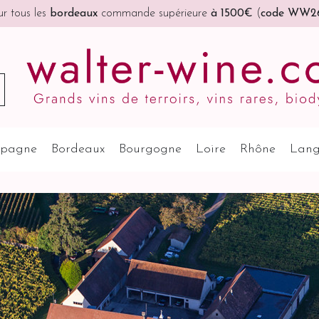

Port offert
à partir de 200€ (France, Allemagne, Belgique, Pay
pagne
Bordeaux
Bourgogne
Loire
Rhône
Lang