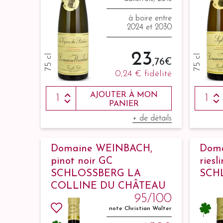
pinot gris, 5%
muscat, 5%
à boire entre
sylvaner
2024 et 2030
23
75 cl
75 cl
,76 €
0,24 €
fidélité
AJOUTER À MON
PANIER
+ de détails
Domaine WEINBACH,
Dom
pinot noir GC
riesl
SCHLOSSBERG LA
SCH
COLLINE DU CHÂTEAU
95/100
2022
note Christian Walter