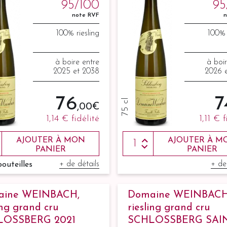
95/100
95
note RVF
n
100% riesling
100% 
à boire entre
à boi
2025 et 2038
2026 
76
7
75 cl
,00 €
1,14 €
fidélité
1,11 €
f
AJOUTER À MON
AJOUTER À M
PANIER
PANIER
+ de détails
+ de
bouteilles
aine WEINBACH,
Domaine WEINBACH
ing grand cru
riesling grand cru
LOSSBERG 2021
SCHLOSSBERG SAI