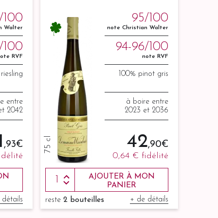
/100
95/100
n Walter
note Christian Walter
/100
94-96/100
ote RVF
note RVF
riesling
100% pinot gris
re entre
à boire entre
et 2042
2023 et 2036
1
42
75 cl
,93 €
,90 €
idélité
0,64 €
fidélité
ON
AJOUTER À MON
PANIER
 détails
+ de détails
reste
2 bouteilles