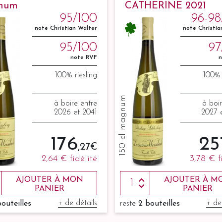
num
CATHERINE 2021
95/100
96-98
magnum
note Christian Walter
note Christia
95/100
97
note RVF
n
100% riesling
100% 
150 cl magnum
à boire entre
à boi
2026 et 2041
2027 
176
25
,27 €
2,64 €
fidélité
3,78 €
f
AJOUTER À MON
AJOUTER À M
PANIER
PANIER
+ de détails
+ de
bouteilles
reste
2 bouteilles