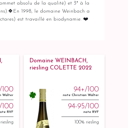
ommet absolu de la qualité) et 3* à la
erons).🍀En 1998, le domaine Weinbach a
tares) est travaillé en biodynamie. ❤️
,
Domaine WEINBACH,
riesling COLETTE 2022
/100
94+/100
n Walter
note Christian Walter
/100
94-95/100
ote RVF
note RVF
riesling
100% riesling