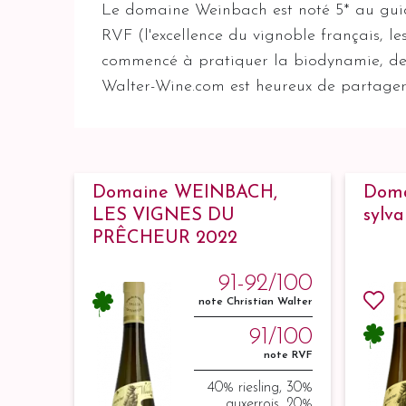
Le domaine Weinbach est noté 5* au guide
RVF (l'excellence du vignoble français, l
commencé à pratiquer la biodynamie, depu
Walter-Wine.com est heureux de partager a
Domaine WEINBACH,
Dom
LES VIGNES DU
sylv
PRÊCHEUR 2022
91-92/100
note Christian Walter
91/100
note RVF
40% riesling, 30%
auxerrois, 20%