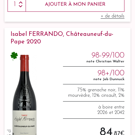
AJOUTER À MON PANIER
+ de détails
Isabel FERRANDO, Châteauneuf-du-
Pape 2020
98-99/100
note Christian Walter
98+/100
note Jeb Dunnuck
75% grenache noir, 11%
mourvèdre, 12% cinsault, 2%
syrah
à boire entre
2026 et 2042
84
75 cl
,87 €