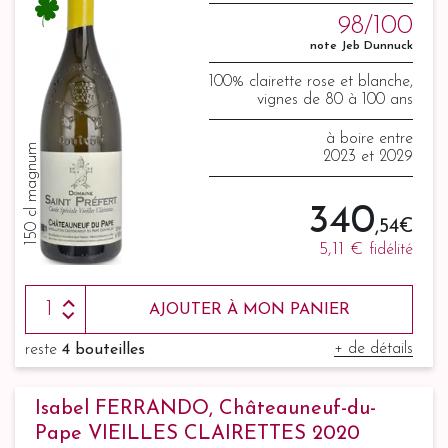
98/100
note Jeb Dunnuck
100% clairette rose et blanche,
vignes de 80 à 100 ans
à boire entre
150 cl magnum
2023 et 2029
340
,54 €
5,11 €
fidélité
AJOUTER À MON PANIER
+ de détails
reste
4 bouteilles
Isabel FERRANDO, Châteauneuf-du-
Pape VIEILLES CLAIRETTES 2020