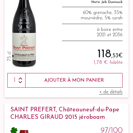
Note Jeb Dunnuck
60% grenache, 35%
mourvèdre, 5% syrah
à boire entre
2021 et 2036
118
75 cl
,53 €
1,78 €
fidélité
AJOUTER À MON PANIER
+ de détails
SAINT PREFERT, Châteauneuf-du-Pape
CHARLES GIRAUD 2015 jéroboam
97/100