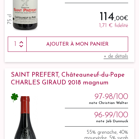
114
75 cl
,00 €
1,71 €
fidélité
AJOUTER À MON PANIER
+ de détails
SAINT PREFERT, Châteauneuf-du-Pape
CHARLES GIRAUD 2018 magnum
97-98/100
note Christian Walter
96-99/100
note Jeb Dunnuck
55% grenache, 40%
mourvèdre, 5% syrah