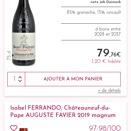
note Jeb Dunnuck
85% grenache, 15% cinsault
à boire entre
2028 et 2037
79
75 cl
,76 €
1,20 €
fidélité
AJOUTER À MON PANIER
+ de détails
Isabel FERRANDO, Châteauneuf-du-
Pape AUGUSTE FAVIER 2019 magnum
97-98/100