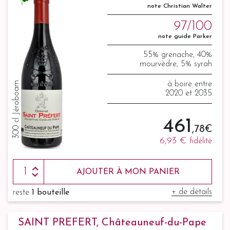
note Christian Walter
97/100
note guide Parker
55% grenache, 40%
mourvèdre, 5% syrah
300 cl Jéroboam
à boire entre
2020 et 2035
461
,78 €
6,93 €
fidélité
AJOUTER À MON PANIER
+ de détails
reste
1 bouteille
SAINT PREFERT, Châteauneuf-du-Pape