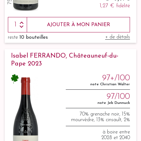
1,27 €
fidélité
AJOUTER À MON PANIER
+ de détails
reste
10 bouteilles
Isabel FERRANDO, Châteauneuf-du-
Pape 2023
97+/100
note Christian Walter
97/100
note Jeb Dunnuck
70% grenache noir, 15%
mourvèdre, 13% cinsault, 2%
syrah
à boire entre
2028 et 2040