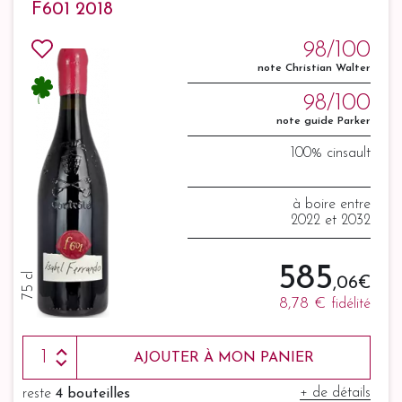
F601 2018
98/100
note Christian Walter
98/100
note guide Parker
100% cinsault
à boire entre
2022 et 2032
585
75 cl
,06 €
8,78 €
fidélité
AJOUTER À MON PANIER
+ de détails
reste
4 bouteilles