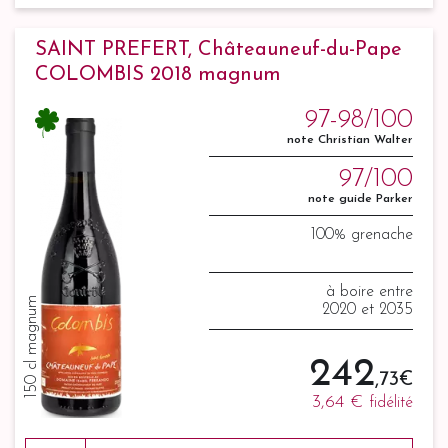
SAINT PREFERT, Châteauneuf-du-Pape
COLOMBIS 2018 magnum
97-98/100
note Christian Walter
97/100
note guide Parker
100% grenache
à boire entre
150 cl magnum
2020 et 2035
242
,73 €
3,64 €
fidélité