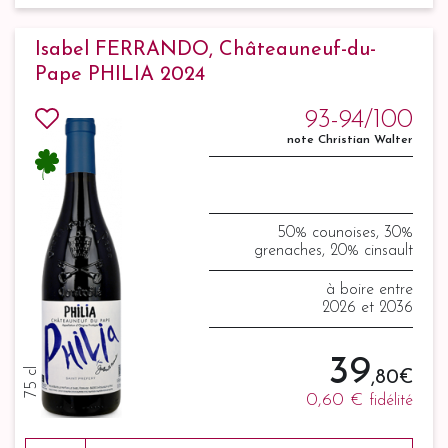
Isabel FERRANDO, Châteauneuf-du-
Pape PHILIA 2024
93-94/100
note Christian Walter
50% counoises, 30%
grenaches, 20% cinsault
à boire entre
2026 et 2036
39
75 cl
,80 €
0,60 €
fidélité