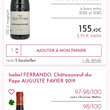
syrah
à boire entre
150 cl magnum
2028 et 2040
155
,42 €
2,33 €
fidélité
AJOUTER À MON PANIER
+ de détails
reste
5 bouteilles
Isabel FERRANDO, Châteauneuf-du-
Pape AUGUSTE FAVIER 2019
97-98/100
note Christian Walter
98/100