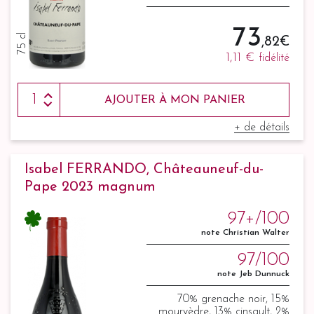
73
75 cl
,82 €
1,11 €
fidélité
AJOUTER À MON PANIER
+ de détails
Isabel FERRANDO, Châteauneuf-du-
Pape 2023 magnum
97+/100
note Christian Walter
97/100
note Jeb Dunnuck
70% grenache noir, 15%
mourvèdre, 13% cinsault, 2%