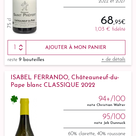
2022 et 2027
68
75 cl
,95 €
1,03 €
fidélité
AJOUTER À MON PANIER
+ de détails
reste
9 bouteilles
ISABEL FERRANDO, Châteauneuf-du-
Pape blanc CLASSIQUE 2022
94+/100
note Christian Walter
95/100
note Jeb Dunnuck
60% clairette, 40% roussane