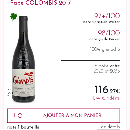
Pape COLOMBIS 2017
97+/100
note Christian Walter
98/100
note guide Parker
100% grenache
à boire entre
2020 et 2035
116
75 cl
,27 €
1,74 €
fidélité
AJOUTER À MON PANIER
+ de détails
reste
1 bouteille