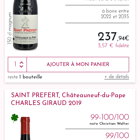
à boire entre
150 cl magnum
2022 et 2035
237
,94 €
3,57 €
fidélité
AJOUTER À MON PANIER
+ de détails
reste
1 bouteille
SAINT PREFERT, Châteauneuf-du-Pape
CHARLES GIRAUD 2019
99-100/100
note Christian Walter
99/100