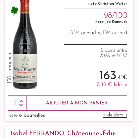
note Christian Walter
98/100
note Jeb Dunnuck
85% grenache, 15% cinsault
à boire entre
150 cl magnum
2028 et 2037
163
,41 €
2,45 €
fidélité
AJOUTER À MON PANIER
+ de détails
reste
6 bouteilles
Isabel FERRANDO, Châteauneuf-du-