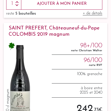
AJOUTER À MON PANIER
+ de détails
reste
5 bouteilles
SAINT PREFERT, Châteauneuf-du-Pape
COLOMBIS 2019 magnum
98+/100
note Christian Walter
96/100
note RVF
100% grenache
à boire entre
150 cl magnum
2025 et 2040
242
,73 €