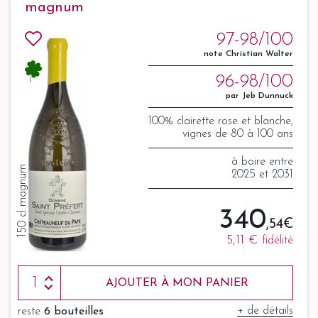
magnum
97-98/100
note Christian Walter
96-98/100
par Jeb Dunnuck
100% clairette rose et blanche,
vignes de 80 à 100 ans
à boire entre
150 cl magnum
2025 et 2031
340
,54 €
5,11 €
fidélité
AJOUTER À MON PANIER
+ de détails
reste
6 bouteilles