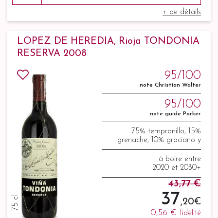
+ de détails
LOPEZ DE HEREDIA, Rioja TONDONIA
RESERVA 2008
95/100
note Christian Walter
95/100
note guide Parker
75% tempranillo, 15%
grenache, 10% graciano y
mazuelo
à boire entre
2020 et 2030+
43,77 €
37
75 cl
,20 €
0,56 €
fidélité