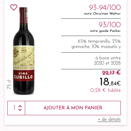
93-94/100
note Christian Walter
93/100
note guide Parker
65% tempranillo, 25%
grenache, 10% mazuelo y
graciano
à boire entre
2020 et 2028
22,17 €
18
75 cl
,84 €
0,28 €
fidélité
AJOUTER À MON PANIER
+ de détails