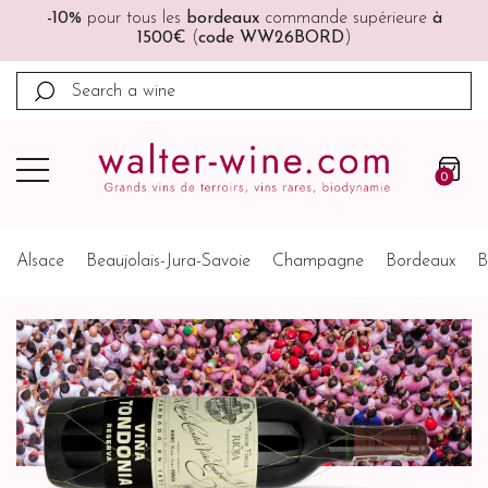
🚚🚚
Port offert
à partir de 200€ (France, Allemagne,
Belgique, Pays-Bas)
0
Alsace
Beaujolais-Jura-Savoie
Champagne
Bordeaux
B