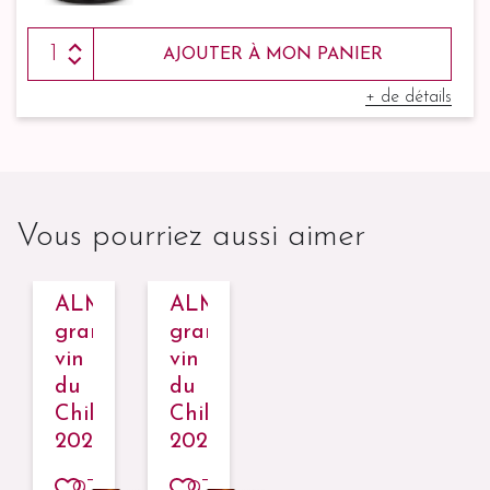
AJOUTER À MON PANIER
+ de détails
Vous pourriez aussi aimer
ALMAVIVA,
ALMAVIVA,
grand
grand
vin
vin
du
du
Chili
Chili
2021
2021