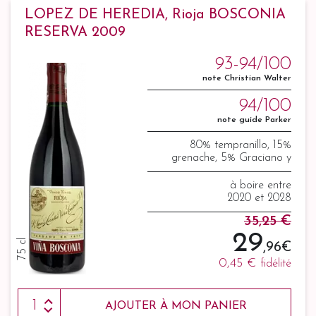
LOPEZ DE HEREDIA, Rioja BOSCONIA
RESERVA 2009
93-94/100
note Christian Walter
94/100
note guide Parker
80% tempranillo, 15%
grenache, 5% Graciano y
Mazuelo
à boire entre
2020 et 2028
35,25 €
29
75 cl
,96 €
0,45 €
fidélité
AJOUTER À MON PANIER