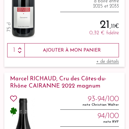
à boire entre
2025 et 2033
21
75 cl
,11 €
0,32 €
fidélité
AJOUTER À MON PANIER
+ de détails
Marcel RICHAUD, Cru des Côtes-du-
Rhône CAIRANNE 2022 magnum
93-94/100
note Christian Walter
94/100
note RVF