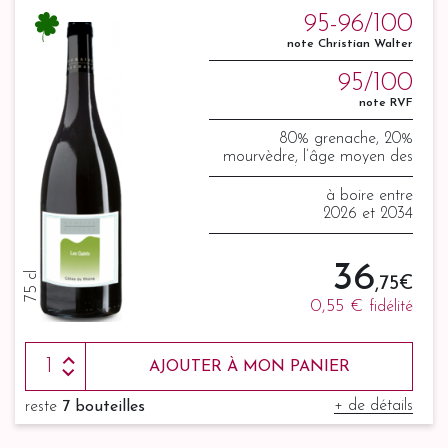
95-96/100
note Christian Walter
95/100
note RVF
80% grenache, 20%
mourvèdre, l’âge moyen des
vignes est de 70 ans pour les
grenache et 40 ans pour les
à boire entre
mourvèdre.
2026 et 2034
36
75 cl
,75 €
0,55 €
fidélité
AJOUTER À MON PANIER
+ de détails
reste
7 bouteilles