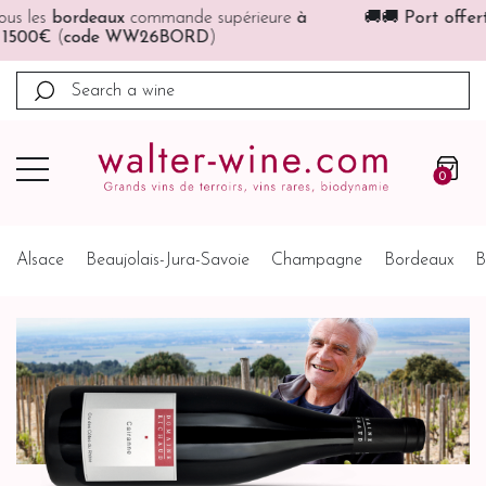
🚚🚚
Port offert
à partir de 200€ (France, Allemagne,
Belgique, Pays-Bas)
0
Alsace
Beaujolais-Jura-Savoie
Champagne
Bordeaux
B