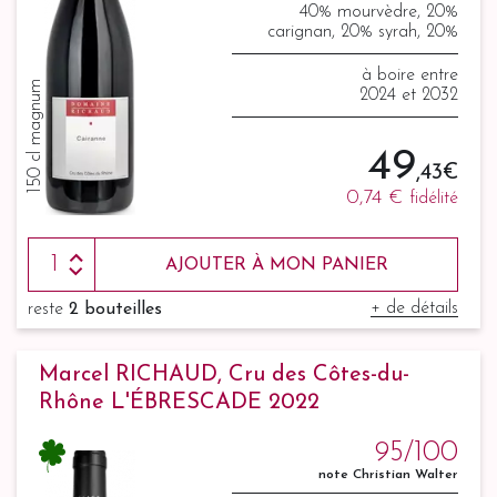
40% mourvèdre, 20%
carignan, 20% syrah, 20%
grenache
à boire entre
150 cl magnum
2024 et 2032
49
,43 €
0,74 €
fidélité
AJOUTER À MON PANIER
+ de détails
reste
2 bouteilles
Marcel RICHAUD, Cru des Côtes-du-
Rhône L'ÉBRESCADE 2022
95/100
note Christian Walter