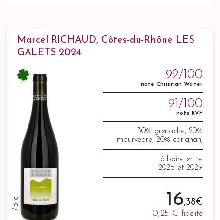
Marcel RICHAUD, Côtes-du-Rhône LES
GALETS 2024
92/100
note Christian Walter
91/100
note RVF
30% grenache, 20%
mourvèdre, 20% carignan,
15% syrah, 15% counoise.
à boire entre
2026 et 2029
16
75 cl
,38 €
0,25 €
fidélité