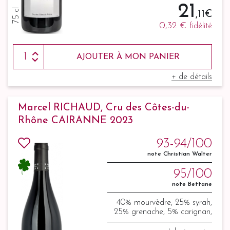
21
75 cl
,11 €
0,32 €
fidélité
AJOUTER À MON PANIER
+ de détails
Marcel RICHAUD, Cru des Côtes-du-
Rhône CAIRANNE 2023
93-94/100
note Christian Walter
95/100
note Bettane
40% mourvèdre, 25% syrah,
25% grenache, 5% carignan,
5% counoise