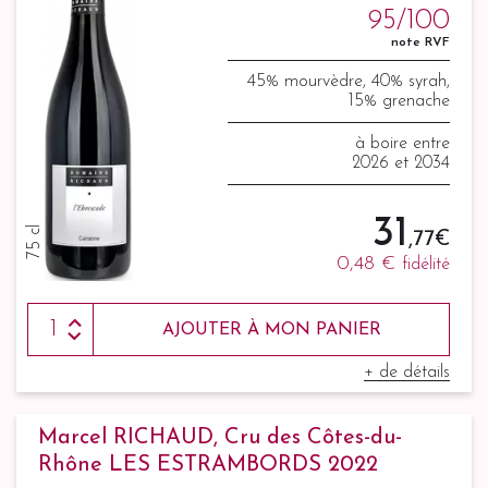
95/100
note RVF
45% mourvèdre, 40% syrah,
15% grenache
à boire entre
2026 et 2034
31
75 cl
,77 €
0,48 €
fidélité
AJOUTER À MON PANIER
+ de détails
Marcel RICHAUD, Cru des Côtes-du-
Rhône LES ESTRAMBORDS 2022