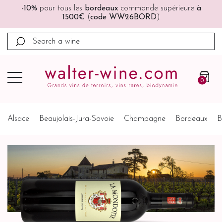
supérieure
à
🚚🚚
Port offert
à partir de 200€ (France, 
)
Belgique, Pays-Bas)
0
Alsace
Beaujolais-Jura-Savoie
Champagne
Bordeaux
B