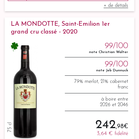
+ de détails
LA MONDOTTE, Saint-Emilion 1er
grand cru classé - 2020
99/100
note Christian Walter
99/100
note Jeb Dunnuck
79% merlot, 21% cabernet
franc
à boire entre
2026 et 2046
242
75 cl
,98 €
3,64 €
fidélité