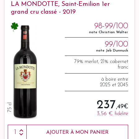
LA MONDOTTE, Saint-Emilion 1er
grand cru classé - 2019
98-99/100
note Christian Walter
99/100
note Jeb Dunnuck
79% merlot, 21% cabernet
franc
à boire entre
2025 et 2045
237
75 cl
,49 €
3,56 €
fidélité
AJOUTER À MON PANIER