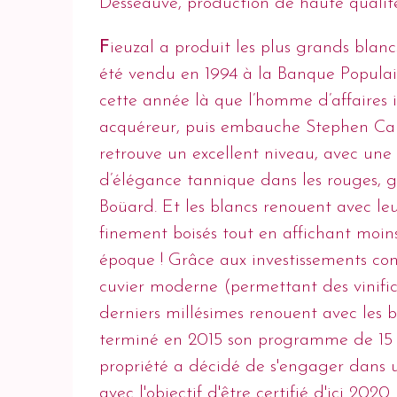
Desseauve, production de haute qualité
F
ieuzal a produit les plus grands blan
été vendu en 1994 à la Banque Populaire
cette année là que l’homme d’affaires 
acquéreur, puis embauche Stephen Carr
retrouve un excellent niveau, avec une
d’élégance tannique dans les rouges, g
Boüard. Et les blancs renouent avec leu
finement boisés tout en affichant moin
époque ! Grâce aux investissements cons
cuvier moderne (permettant des vinifica
derniers millésimes renouent avec les b
terminé en 2015 son programme de 15 
propriété a décidé de s'engager dans 
avec l'objectif d'être certifié d'ici 20