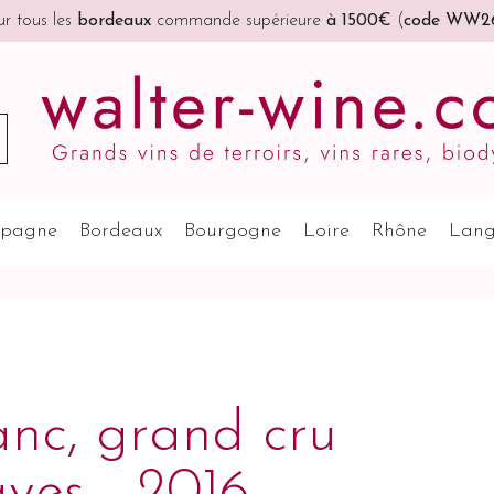
r tous les
bordeaux
commande supérieure
à 1500€
(
code WW2
pagne
Bordeaux
Bourgogne
Loire
Rhône
Lang
nc, grand cru
ves - 2016