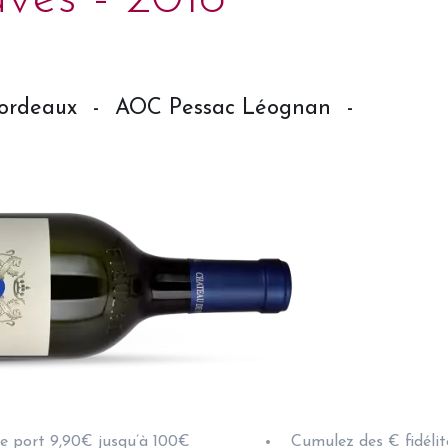
ordeaux
-
AOC Pessac Léognan
-
de port 9,90€ jusqu’à 100€
Cumulez des € fidélit