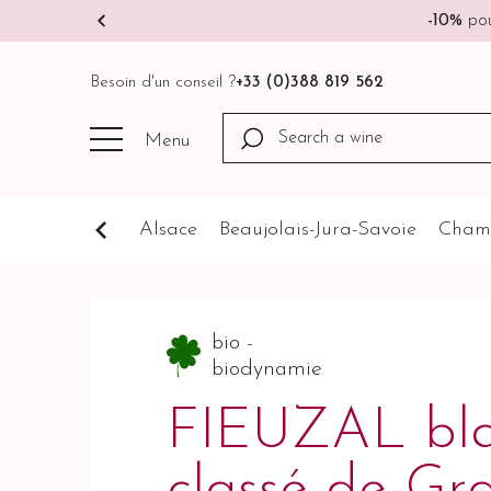
-10%
pou
Besoin d'un conseil ?
+33 (0)388 819 562
Menu
Cognathèque
Alsace
Beaujolais-Jura-Savoie
Cham
bio -
biodynamie
FIEUZAL bla
classé de Gra