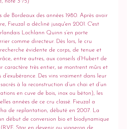
, noté 3*/5)
cs de Bordeaux des années 1980. Après avoir
, Fieuzal a décliné jusqu'en 2001. C'est
irlandais Lochlann Quinn s’en porte
ier comme directeur. Dès lors, le cru
 recherche évidente de corps, de tenue et
râce, entre autres, aux conseils d’Hubert de
r caractère très entier, se montrent mûrs et
s d’exubérance. Des vins vraiment dans leur
acrés à la reconstruction d’un chai et d’un
tions en cuve de bois, inox ou béton), les
elles années de ce cru classé. Fieuzal a
ha de replantation, débuté en 2007. La
un début de conversion bio et biodynamique
20. (RVF, Star en devenir ou vigneron de