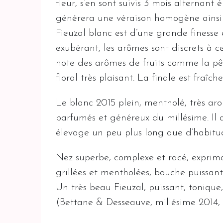
fleur, s’en sont suivis 3 mois alternan
générera une véraison homogène ainsi 
Fieuzal blanc est d’une grande finesse e
exubérant, les arômes sont discrets à c
note des arômes de fruits comme la pê
floral très plaisant. La finale est fraîch
Le blanc 2015 plein, mentholé, très aro
parfumés et généreux du millésime. Il al
élevage un peu plus long que d’habitu
Nez superbe, complexe et racé, exprima
grillées et mentholées, bouche puissant
Un très beau Fieuzal, puissant, tonique,
(Bettane & Desseauve, millésime 2014,