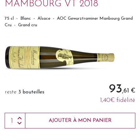
MAMBOURG VT 2018
75 cl
-
Blanc
-
Alsace
-
AOC Gewurztraminer Manbourg Grand
Cru
-
Grand cru
93
,61 €
reste
3 bouteilles
1,40€ fidélité
AJOUTER À MON PANIER