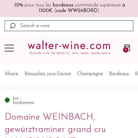
commande supérieure
à
🚚🚚
Port offert
à partir de 200
WW26BORD
)
Belgique, Pays-B
0
Alsace
Beaujolais-Jura-Savoie
Champagne
Bordeaux
B
bio -
biodynamie
Domaine WEINBACH,
gewürztraminer grand cru