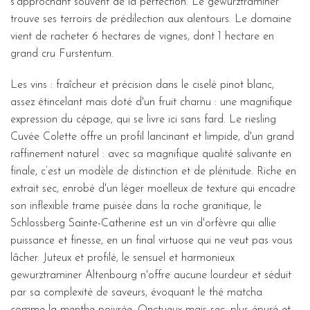
s’approchant souvent de la perfection. Le gewurztraminer
trouve ses terroirs de prédilection aux alentours. Le domaine
vient de racheter 6 hectares de vignes, dont 1 hectare en
grand cru Furstentum.
Les vins : fraîcheur et précision dans le ciselé pinot blanc,
assez étincelant mais doté d'un fruit charnu : une magnifique
expression du cépage, qui se livre ici sans fard. Le riesling
Cuvée Colette offre un profil lancinant et limpide, d'un grand
raffinement naturel : avec sa magnifique qualité salivante en
finale, c’est un modèle de distinction et de plénitude. Riche en
extrait sec, enrobé d'un léger moelleux de texture qui encadre
son inflexible trame puisée dans la roche granitique, le
Schlossberg Sainte-Catherine est un vin d'orfèvre qui allie
puissance et finesse, en un final virtuose qui ne veut pas vous
lâcher. Juteux et profilé, le sensuel et harmonieux
gewurztraminer Altenbourg n'offre aucune lourdeur et séduit
par sa complexité de saveurs, évoquant le thé matcha
comme la menthe poivrée. Onctueux mais sec, plus épuré et