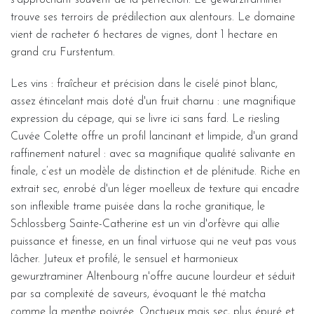
trouve ses terroirs de prédilection aux alentours. Le domaine
vient de racheter 6 hectares de vignes, dont 1 hectare en
grand cru Furstentum.
Les vins : fraîcheur et précision dans le ciselé pinot blanc,
assez étincelant mais doté d'un fruit charnu : une magnifique
expression du cépage, qui se livre ici sans fard. Le riesling
Cuvée Colette offre un profil lancinant et limpide, d'un grand
raffinement naturel : avec sa magnifique qualité salivante en
finale, c’est un modèle de distinction et de plénitude. Riche en
extrait sec, enrobé d'un léger moelleux de texture qui encadre
son inflexible trame puisée dans la roche granitique, le
Schlossberg Sainte-Catherine est un vin d'orfèvre qui allie
puissance et finesse, en un final virtuose qui ne veut pas vous
lâcher. Juteux et profilé, le sensuel et harmonieux
gewurztraminer Altenbourg n'offre aucune lourdeur et séduit
par sa complexité de saveurs, évoquant le thé matcha
comme la menthe poivrée. Onctueux mais sec, plus épuré et