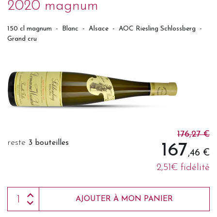
2020 magnum
150 cl magnum
-
Blanc
-
Alsace
-
AOC Riesling Schlossberg
-
Grand cru
176,27 €
reste
3 bouteilles
167
,46 €
2,51€ fidélité
AJOUTER À MON PANIER