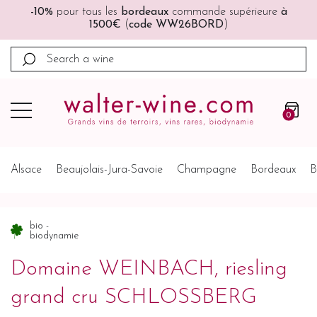
🚚🚚
Port offert
à partir de 200€ (France, Allemagne,
Belgique, Pays-Bas)
0
Alsace
Beaujolais-Jura-Savoie
Champagne
Bordeaux
B
bio -
biodynamie
Domaine WEINBACH, riesling
grand cru SCHLOSSBERG