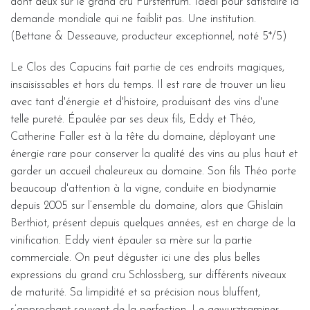
dont deux sur le grand cru Furstentum. Idéal pour satisfaire la
demande mondiale qui ne faiblit pas. Une institution.
(Bettane & Desseauve, producteur exceptionnel, noté 5*/5)
Le Clos des Capucins fait partie de ces endroits magiques,
insaisissables et hors du temps. Il est rare de trouver un lieu
avec tant d'énergie et d'histoire, produisant des vins d'une
telle pureté. Épaulée par ses deux fils, Eddy et Théo,
Catherine Faller est à la tête du domaine, déployant une
énergie rare pour conserver la qualité des vins au plus haut et
garder un accueil chaleureux au domaine. Son fils Théo porte
beaucoup d'attention à la vigne, conduite en biodynamie
depuis 2005 sur l’ensemble du domaine, alors que Ghislain
Berthiot, présent depuis quelques années, est en charge de la
vinification. Eddy vient épauler sa mère sur la partie
commerciale. On peut déguster ici une des plus belles
expressions du grand cru Schlossberg, sur différents niveaux
de maturité. Sa limpidité et sa précision nous bluffent,
s’approchant souvent de la perfection. Le gewurztraminer