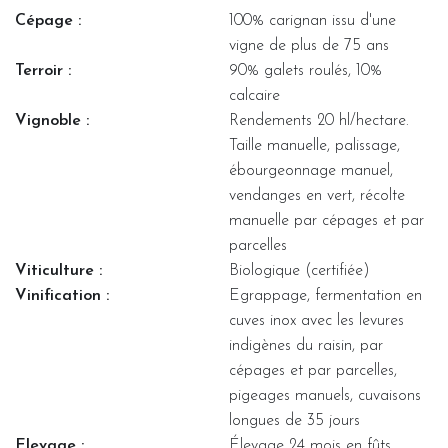
Cépage :
100% carignan issu d'une
vigne de plus de 75 ans
Terroir :
90% galets roulés, 10%
calcaire
Vignoble :
Rendements 20 hl/hectare.
Taille manuelle, palissage,
ébourgeonnage manuel,
vendanges en vert, récolte
manuelle par cépages et par
parcelles
Viticulture :
Biologique (certifiée)
Vinification :
Egrappage, fermentation en
cuves inox avec les levures
indigènes du raisin, par
cépages et par parcelles,
pigeages manuels, cuvaisons
longues de 35 jours
Elevage :
Élevage 24 mois en fûts