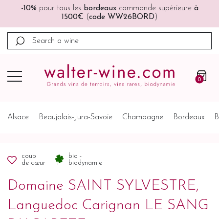
-10%
pour tous les
bordeaux
commande supérieure
à
1500€
(
code WW26BORD
)
0
Alsace
Beaujolais-Jura-Savoie
Champagne
Bordeaux
B
coup
bio -
de cœur
biodynamie
Domaine SAINT SYLVESTRE,
Languedoc Carignan LE SANG