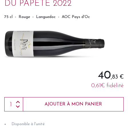
DU PAPETE 2022
75 cl
-
Rouge
-
Languedoc
-
AOC Pays d'Oc
40
,83 €
0,61€ fidélité
AJOUTER À MON PANIER
Disponible à l'unité