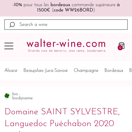
re
à
🚚🚚
Port offert
à partir de 200€ (France, Allemagne
Belgique, Pays-Bas)
0
Alsace
Beaujolais-Jura-Savoie
Champagne
Bordeaux
B
bio -
biodynamie
Domaine SAINT SYLVESTRE,
Languedoc Puéchabon 2020