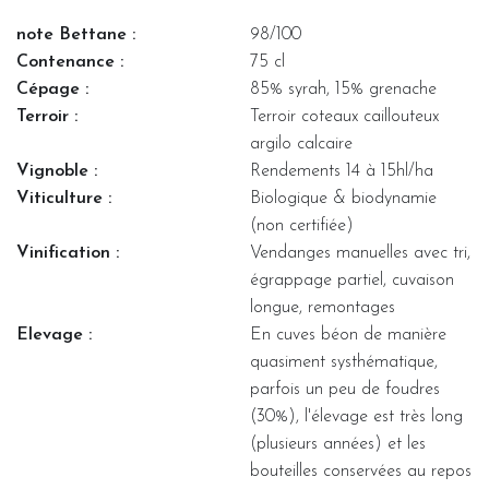
note Bettane :
98/100
Contenance :
75 cl
Cépage :
85% syrah, 15% grenache
Terroir :
Terroir coteaux caillouteux
argilo calcaire
Vignoble :
Rendements 14 à 15hl/ha
Viticulture :
Biologique & biodynamie
(non certifiée)
Vinification :
Vendanges manuelles avec tri,
égrappage partiel, cuvaison
longue, remontages
Elevage :
En cuves béon de manière
quasiment systhématique,
parfois un peu de foudres
(30%), l'élevage est très long
(plusieurs années) et les
bouteilles conservées au repos