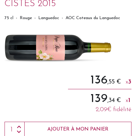
CISTES 2015
75 cl
-
Rouge
-
Languedoc
-
AOC Coteaux du Languedoc
136
,55 €
x
3
139
,34 €
x
1
2,09€ fidélité
AJOUTER À MON PANIER