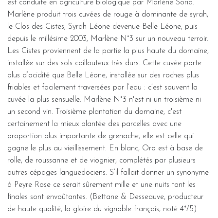
est conduite en agriculture biologique par Marlène Soria.
Marlène produit trois cuvées de rouge à dominante de syrah,
le Clos des Cistes, Syrah Léone devenue Belle Léone, puis
depuis le millésime 2003, Marlène N°3 sur un nouveau terroir.
Les Cistes proviennent de la partie la plus haute du domaine,
installée sur des sols caillouteux très durs. Cette cuvée porte
plus d’acidité que Belle Léone, installée sur des roches plus
friables et facilement traversées par l’eau : c’est souvent la
cuvée la plus sensuelle. Marlène N°3 n'est ni un troisième ni
un second vin. Troisième plantation du domaine, c'est
certainement la mieux plantée des parcelles avec une
proportion plus importante de grenache, elle est celle qui
gagne le plus au vieillissement. En blanc, Oro est à base de
rolle, de roussanne et de viognier, complétés par plusieurs
autres cépages languedociens. S’il fallait donner un synonyme
à Peyre Rose ce serait sûrement mille et une nuits tant les
finales sont envoûtantes. (Bettane & Desseauve, producteur
de haute qualité, la gloire du vignoble français, noté 4*/5)