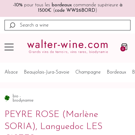
périeure
à
🚚🚚
Port offert
à partir de 200€ (France, Al
Belgique, Pays-Bas)
0
Alsace
Beaujolais-Jura-Savoie
Champagne
Bordeaux
B
bio -
biodynamie
PEYRE ROSE (Marlène
SORIA), Languedoc LES