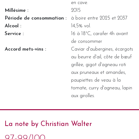
en cave.
Millésime :
2015
Période de consommation :
à boire entre 2025 et 2037
Alcool :
14,5% vol.
Service :
16 à 18°C, carafer 4h avant
de consommer
Accord mets-vins :
Caviar d'aubergines, écargots
au beurre d'ail, côte de bœuf
grillée, gigot d'agneau roti
aux pruneaux et amandes,
paupiettes de veau à la
tomate, curry d'agneau, lapin
aux girolles.
La note by Christian Walter
97-99/100