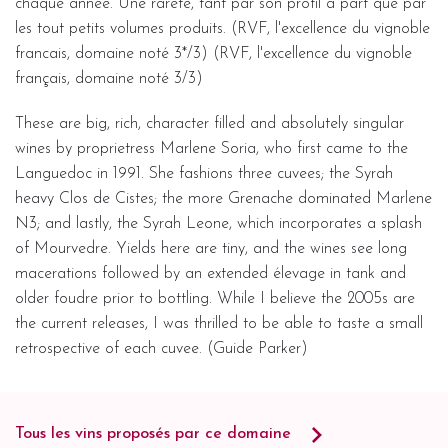
chaque année. Une rareté, tant par son profil à part que par
les tout petits volumes produits. (RVF, l'excellence du vignoble
francais, domaine noté 3*/3) (RVF, l'excellence du vignoble
français, domaine noté 3/3)
These are big, rich, character filled and absolutely singular
wines by proprietress Marlene Soria, who first came to the
Languedoc in 1991. She fashions three cuvees; the Syrah
heavy Clos de Cistes; the more Grenache dominated Marlene
N3; and lastly, the Syrah Leone, which incorporates a splash
of Mourvedre. Yields here are tiny, and the wines see long
macerations followed by an extended élevage in tank and
older foudre prior to bottling. While I believe the 2005s are
the current releases, I was thrilled to be able to taste a small
retrospective of each cuvee. (Guide Parker)
Tous les vins proposés par ce domaine