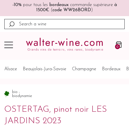
à
🚚🚚
Port offert
à partir de 200€ (France, Allemagne,
Belgique, Pays-Bas)
0
Alsace
Beaujolais-Jura-Savoie
Champagne
Bordeaux
B
bio -
biodynamie
OSTERTAG, pinot noir LES
JARDINS 2023