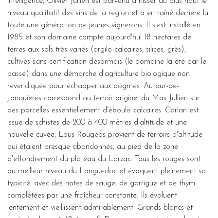
intelligence, Olivier Jullien est parvenu à hisser au plus haut le
niveau qualitatif des vins de la région et a entraîné derrière lui
toute une génération de jeunes vignerons. Il s'est installé en
1985 et son domaine compte aujourd'hui 18 hectares de
terres aux sols très variés (argilo-calcaires, silices, grès),
cultivés sans certification désormais (le domaine la été par le
passé) dans une démarche d'agriculture biologique non
revendiquée pour échapper aux dogmes. Autour-de-
Jonquières correspond au terroir originel du Mas Jullien sur
des parcelles essentiellement d'éboulis calcaires. Carlan est
issue de schistes de 200 à 400 mètres d'altitude et une
nouvelle cuvée, Lous-Rougeos provient de terroirs d'altitude
qui étaient presque abandonnés, au pied de la zone
d'effondrement du plateau du Larzac. Tous les rouges sont
au meilleur niveau du Languedoc et évoquent pleinement sa
typicité, avec des notes de sauge, de garrigue et de thym
complétées par une fraîcheur constante. Ils évoluent
lentement et vieillissent admirablement. Grands blancs et