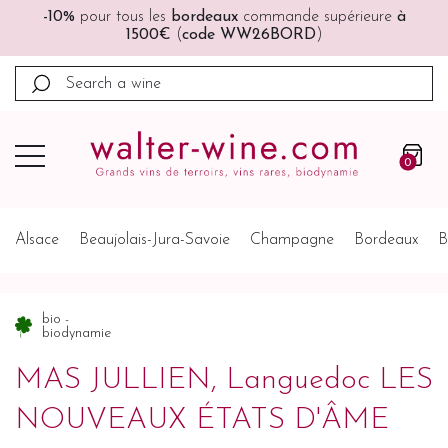
🚚🚚
Port offert
à partir de 200€ (France, Allemagne,
Belgique, Pays-Bas)
0
Alsace
Beaujolais-Jura-Savoie
Champagne
Bordeaux
B
bio -
biodynamie
MAS JULLIEN, Languedoc LES
NOUVEAUX ÉTATS D'ÂME