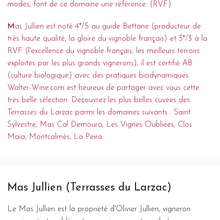
modes, font de ce domaine une référence. (RVF)
M
as Jullien est noté 4*/5 au guide Bettane (producteur de
très haute qualité, la gloire du vignoble français) et 3*/3 à la
RVF (l'excellence du vignoble français, les meilleurs terroirs
exploités par les plus grands vignerons), il est certifié AB
(culture biologique) avec des pratiques biodynamiques.
Walter-Wine.com est heureux de partager avec vous cette
très belle sélection. Découvrez les plus belles cuvées des
Terrasses du Larzac parmi les domaines suivants :
Saint
Sylvestre
,
Mas Cal Demoura
,
Les Vignes Oubliées
,
Clos
Maïa
,
Montcalmès
,
La Peira
.
Mas Jullien (Terrasses du Larzac)
Le Mas Jullien est la propriété d'Olivier Jullien, vigneron