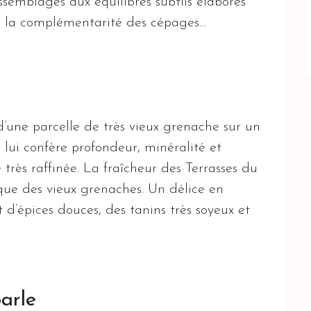
ssemblages aux équilibres subtils élaborés
 et la complémentarité des cépages…
d’une parcelle de très vieux grenache sur un
ui lui confère profondeur, minéralité et
très raffinée. La fraîcheur des Terrasses du
que des vieux grenaches. Un délice en
t d’épices douces, des tanins très soyeux et
parle