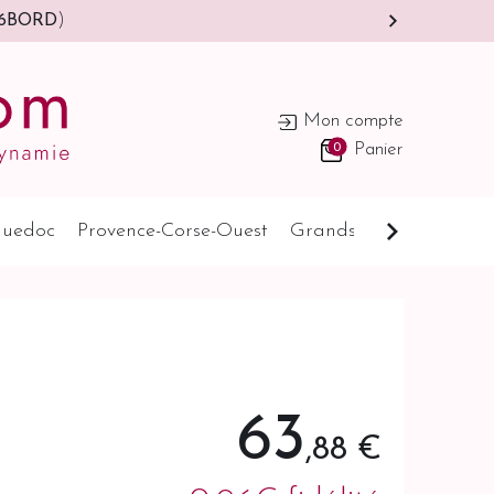
6BORD
)
Mon compte
0
Panier
uedoc
Provence-Corse-Ouest
Grands Pays
Cognat
63
,88 €