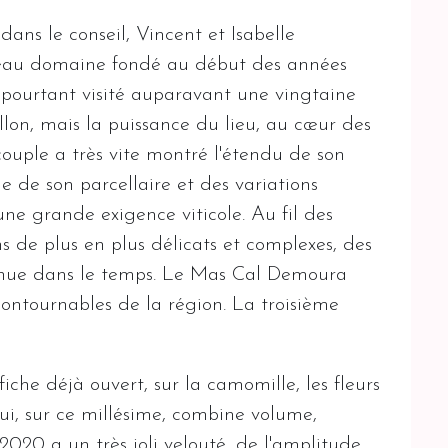
dans le conseil, Vincent et Isabelle
beau domaine fondé au début des années
nt pourtant visité auparavant une vingtaine
llon, mais la puissance du lieu, au cœur des
 couple a très vite montré l'étendu de son
e de son parcellaire et des variations
ne grande exigence viticole. Au fil des
ins de plus en plus délicats et complexes, des
tenue dans le temps. Le Mas Cal Demoura
contournables de la région. La troisième
ffiche déjà ouvert, sur la camomille, les fleurs
ui, sur ce millésime, combine volume,
s 2020 a un très joli velouté, de l'amplitude