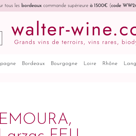
r tous les
bordeaux
commande supérieure
à 1500€
(
code WW2
pagne
Bordeaux
Bourgogne
Loire
Rhône
Lang
DEMOURA,
 Larzac FEU