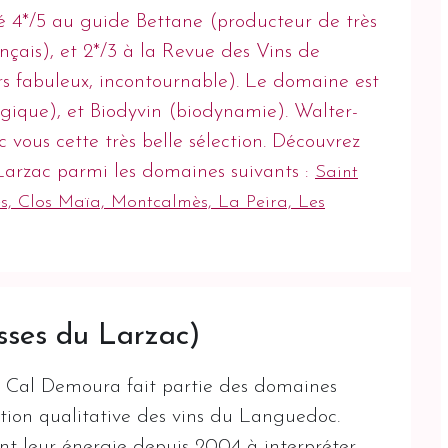
4*/5 au guide Bettane (producteur de très
ançais), et 2*/3 à la Revue des Vins de
s fabuleux, incontournable). Le domaine est
logique), et Biodyvin (biodynamie). Walter-
vous cette très belle sélection. Découvrez
 Larzac parmi les domaines suivants :
Saint
es, Clos Maïa, Montcalmès, La Peira, Les
ses du Larzac)
 Cal Demoura fait partie des domaines
ution qualitative des vins du Languedoc.
t leur énergie depuis 2004 à interpréter