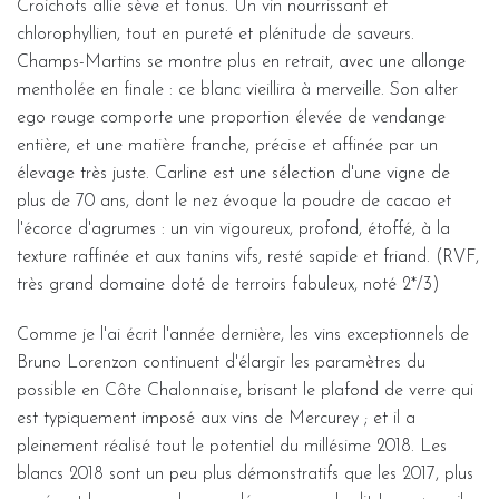
Croichots allie sève et tonus. Un vin nourrissant et
chlorophyllien, tout en pureté et plénitude de saveurs.
Champs-Martins se montre plus en retrait, avec une allonge
mentholée en finale : ce blanc vieillira à merveille. Son alter
ego rouge comporte une proportion élevée de vendange
entière, et une matière franche, précise et affinée par un
élevage très juste. Carline est une sélection d'une vigne de
plus de 70 ans, dont le nez évoque la poudre de cacao et
l'écorce d'agrumes : un vin vigoureux, profond, étoffé, à la
texture raffinée et aux tanins vifs, resté sapide et friand. (RVF,
très grand domaine doté de terroirs fabuleux, noté 2*/3)
Comme je l'ai écrit l'année dernière, les vins exceptionnels de
Bruno Lorenzon continuent d'élargir les paramètres du
possible en Côte Chalonnaise, brisant le plafond de verre qui
est typiquement imposé aux vins de Mercurey ; et il a
pleinement réalisé tout le potentiel du millésime 2018. Les
blancs 2018 sont un peu plus démonstratifs que les 2017, plus