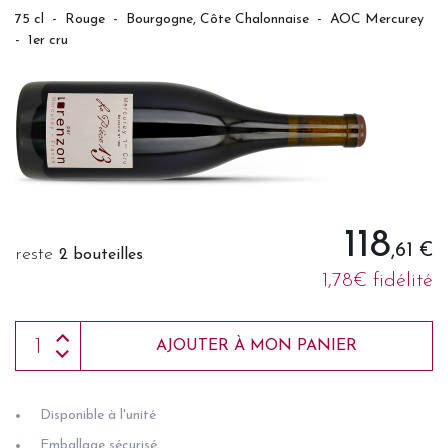
75 cl
-
Rouge
-
Bourgogne, Côte Chalonnaise
-
AOC Mercurey
-
1er cru
118
,61 €
reste
2 bouteilles
1,78€ fidélité
AJOUTER À MON PANIER
Disponible à l'unité
Emballage sécurisé