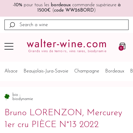
🚚🚚
Port offert
à partir de 200€ (France, Allemagne,
Belgique, Pays-Bas)
0
Alsace
Beaujolais-Jura-Savoie
Champagne
Bordeaux
B
bio -
biodynamie
Bruno LORENZON, Mercurey
1er cru PIÈCE N°13 2022