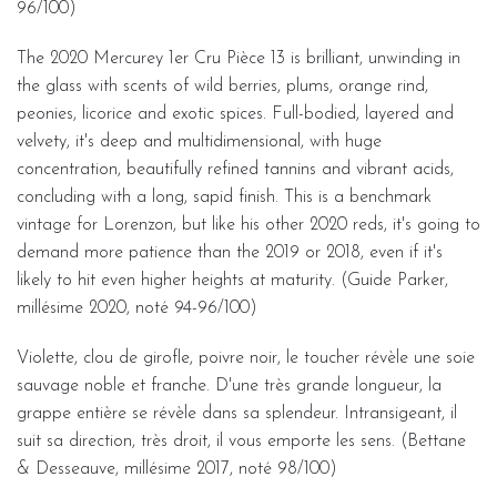
96/100)
The 2020 Mercurey 1er Cru Pièce 13 is brilliant, unwinding in
the glass with scents of wild berries, plums, orange rind,
peonies, licorice and exotic spices. Full-bodied, layered and
velvety, it's deep and multidimensional, with huge
concentration, beautifully refined tannins and vibrant acids,
concluding with a long, sapid finish. This is a benchmark
vintage for Lorenzon, but like his other 2020 reds, it's going to
demand more patience than the 2019 or 2018, even if it's
likely to hit even higher heights at maturity. (Guide Parker,
millésime 2020, noté 94-96/100)
Violette, clou de girofle, poivre noir, le toucher révèle une soie
sauvage noble et franche. D'une très grande longueur, la
grappe entière se révèle dans sa splendeur. Intransigeant, il
suit sa direction, très droit, il vous emporte les sens. (Bettane
& Desseauve, millésime 2017, noté 98/100)