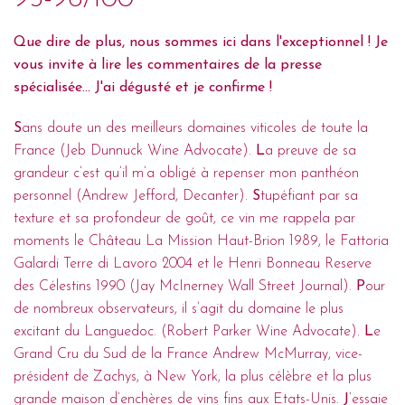
Que dire de plus, nous sommes ici dans l'exceptionnel ! Je
vous invite à lire les commentaires de la presse
spécialisée… J'ai dégusté et je confirme !
S
ans doute un des meilleurs domaines viticoles de toute la
France (Jeb Dunnuck Wine Advocate).
L
a preuve de sa
grandeur c’est qu’il m’a obligé à repenser mon panthéon
personnel (Andrew Jefford, Decanter).
S
tupéfiant par sa
texture et sa profondeur de goût, ce vin me rappela par
moments le Château La Mission Haut-Brion 1989, le Fattoria
Galardi Terre di Lavoro 2004 et le Henri Bonneau Reserve
des Célestins 1990 (Jay McInerney Wall Street Journal).
P
our
de nombreux observateurs, il s’agit du domaine le plus
excitant du Languedoc. (Robert Parker Wine Advocate).
L
e
Grand Cru du Sud de la France Andrew McMurray, vice-
président de Zachys, à New York, la plus célèbre et la plus
grande maison d’enchères de vins fins aux Etats-Unis.
J
’essaie