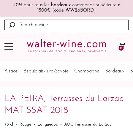
eure
à
🚚🚚
Port offert
à partir de 200€ (France, Allemag
Belgique, Pays-Bas)
0
Alsace
Beaujolais-Jura-Savoie
Champagne
Bordeaux
B
LA PEIRA, Terrasses du Larzac
MATISSAT 2018
75 cl
-
Rouge
-
Languedoc
-
AOC Terrasses du Larzac