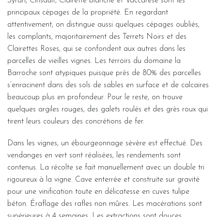
Syrah, Cinsault, Clairette blanche et Vaccarèse sont les
principaux cépages de la propriété. En regardant
attentivement, on distingue aussi quelques cépages oubliés,
les complants, majoritairement des Terrets Noirs et des
Clairettes Roses, qui se confondent aux autres dans les
parcelles de vieilles vignes. Les terroirs du domaine la
Barroche sont atypiques puisque près de 80% des parcelles
s’enracinent dans des sols de sables en surface et de calcaires
beaucoup plus en profondeur. Pour le reste, on trouve
quelques argiles rouges, des galets roulés et des grès roux qui
tirent leurs couleurs des concrétions de fer.
Dans les vignes, un ébourgeonnage sévère est effectué. Des
vendanges en vert sont réalisées, les rendements sont
contenus. La récolte se fait manuellement avec un double tri
rigoureux à la vigne. Cave enterrée et construite sur gravité
pour une vinification toute en délicatesse en cuves tulipe
béton. Éraflage des rafles non mûres. Les macérations sont
supérieures à 4 semaines. Les extractions sont douces.