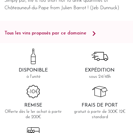
Simply put, life is too short not to drink quantities of
Châteauneuf-du-Pape from Julien Barrot ! (Jeb Dunnuck)
Tous les vins proposés par ce domaine
DISPONIBLE
EXPÉDITION
à l'unité
sous 24/48h
REMISE
FRAIS DE PORT
Offerte dès le 1er achat à partir
gratuit à partir de 300€ 12€
de 200€
standard