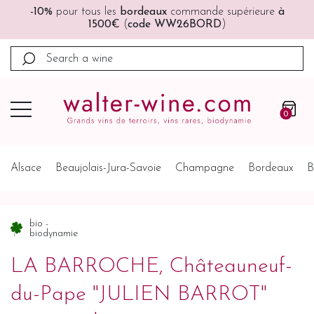
🚚🚚
Port offert
à partir de 200€ (France, Allemagne,
Belgique, Pays-Bas)
0
Alsace
Beaujolais-Jura-Savoie
Champagne
Bordeaux
B
bio -
biodynamie
LA BARROCHE, Châteauneuf-
du-Pape "JULIEN BARROT"