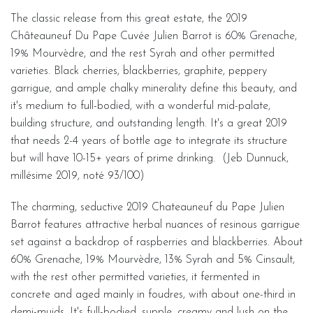
The classic release from this great estate, the 2019
Châteauneuf Du Pape Cuvée Julien Barrot is 60% Grenache,
19% Mourvèdre, and the rest Syrah and other permitted
varieties. Black cherries, blackberries, graphite, peppery
garrigue, and ample chalky minerality define this beauty, and
it's medium to full-bodied, with a wonderful mid-palate,
building structure, and outstanding length. It's a great 2019
that needs 2-4 years of bottle age to integrate its structure
but will have 10-15+ years of prime drinking. (Jeb Dunnuck,
millésime 2019, noté 93/100)
The charming, seductive 2019 Chateauneuf du Pape Julien
Barrot features attractive herbal nuances of resinous garrigue
set against a backdrop of raspberries and blackberries. About
60% Grenache, 19% Mourvèdre, 13% Syrah and 5% Cinsault,
with the rest other permitted varieties, it fermented in
concrete and aged mainly in foudres, with about one-third in
demi-muids. It's full-bodied, supple, creamy and lush on the