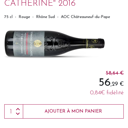
CATHERINE" 2016
75 cl
-
Rouge
-
Rhône Sud
-
AOC Châteauneuf-du-Pape
58,64 €
56
,29 €
0,84€ fidélité
AJOUTER À MON PANIER