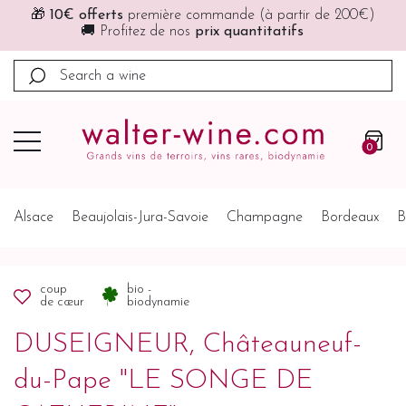
🎁
10€ offerts
première commande (à partir de 200€)
🚚 Profitez de nos
prix quantitatifs
0
Alsace
Beaujolais-Jura-Savoie
Champagne
Bordeaux
B
coup
bio -
de cœur
biodynamie
DUSEIGNEUR, Châteauneuf-
du-Pape "LE SONGE DE