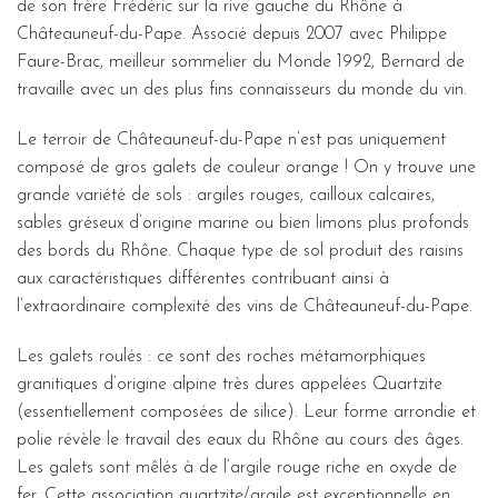
de son frère Frédéric sur la rive gauche du Rhône à
Châteauneuf-du-Pape. Associé depuis 2007 avec Philippe
Faure-Brac, meilleur sommelier du Monde 1992, Bernard de
travaille avec un des plus fins connaisseurs du monde du vin.
Le terroir de Châteauneuf-du-Pape n’est pas uniquement
composé de gros galets de couleur orange ! On y trouve une
grande variété de sols : argiles rouges, cailloux calcaires,
sables gréseux d’origine marine ou bien limons plus profonds
des bords du Rhône. Chaque type de sol produit des raisins
aux caractéristiques différentes contribuant ainsi à
l’extraordinaire complexité des vins de Châteauneuf-du-Pape.
Les galets roulés : ce sont des roches métamorphiques
granitiques d’origine alpine très dures appelées Quartzite
(essentiellement composées de silice). Leur forme arrondie et
polie révèle le travail des eaux du Rhône au cours des âges.
Les galets sont mêlés à de l’argile rouge riche en oxyde de
fer. Cette association quartzite/argile est exceptionnelle en