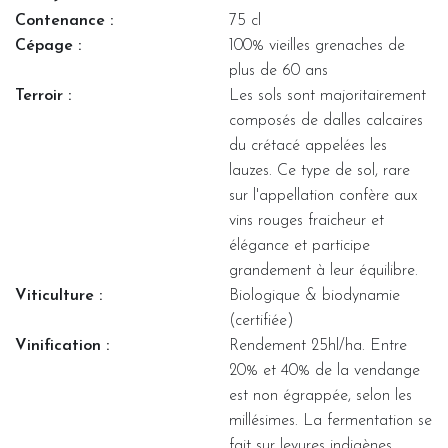
Contenance :
75 cl
Cépage :
100% vieilles grenaches de
plus de 60 ans
Terroir :
Les sols sont majoritairement
composés de dalles calcaires
du crétacé appelées les
lauzes. Ce type de sol, rare
sur l'appellation confère aux
vins rouges fraicheur et
élégance et participe
grandement à leur équilibre.
Viticulture :
Biologique & biodynamie
(certifiée)
Vinification :
Rendement 25hl/ha. Entre
20% et 40% de la vendange
est non égrappée, selon les
millésimes. La fermentation se
fait sur levures indigènes