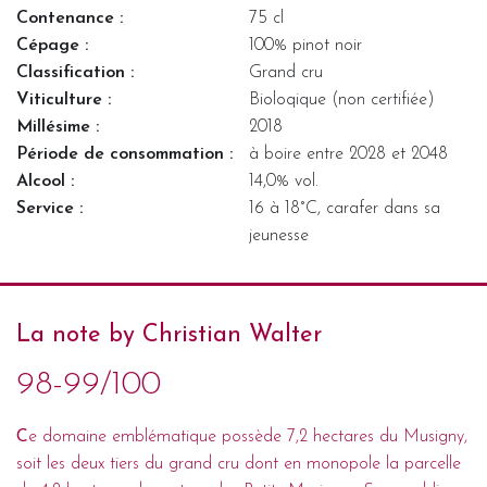
Contenance :
75 cl
Cépage :
100% pinot noir
Classification :
Grand cru
Viticulture :
Bioloqique (non certifiée)
Millésime :
2018
Période de consommation :
à boire entre 2028 et 2048
Alcool :
14,0% vol.
Service :
16 à 18°C, carafer dans sa
jeunesse
La note by Christian Walter
98-99/100
C
e domaine emblématique possède 7,2 hectares du Musigny,
soit les deux tiers du grand cru dont en monopole la parcelle