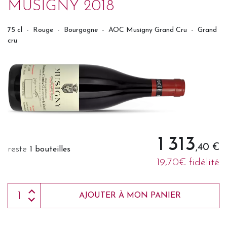
MUSIGNY 2018
75 cl
-
Rouge
-
Bourgogne
-
AOC Musigny Grand Cru
-
Grand
cru
1 313
,40 €
reste
1 bouteilles
19,70€ fidélité
AJOUTER À MON PANIER