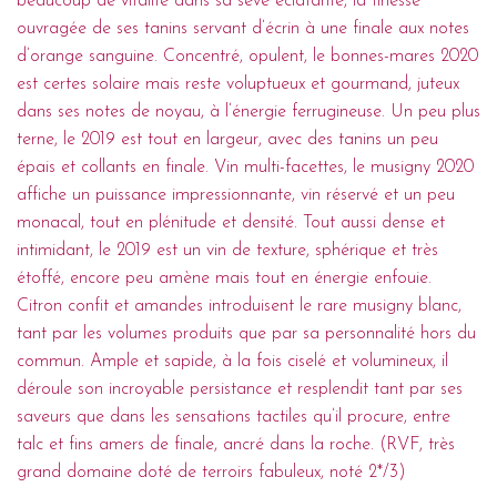
beaucoup de vitalité dans sa sève éclatante, la finesse
ouvragée de ses tanins servant d’écrin à une finale aux notes
d’orange sanguine. Concentré, opulent, le bonnes-mares 2020
est certes solaire mais reste voluptueux et gourmand, juteux
dans ses notes de noyau, à l’énergie ferrugineuse. Un peu plus
terne, le 2019 est tout en largeur, avec des tanins un peu
épais et collants en finale. Vin multi-facettes, le musigny 2020
affiche un puissance impressionnante, vin réservé et un peu
monacal, tout en plénitude et densité. Tout aussi dense et
intimidant, le 2019 est un vin de texture, sphérique et très
étoffé, encore peu amène mais tout en énergie enfouie.
Citron confit et amandes introduisent le rare musigny blanc,
tant par les volumes produits que par sa personnalité hors du
commun. Ample et sapide, à la fois ciselé et volumineux, il
déroule son incroyable persistance et resplendit tant par ses
saveurs que dans les sensations tactiles qu’il procure, entre
talc et fins amers de finale, ancré dans la roche. (RVF, très
grand domaine doté de terroirs fabuleux, noté 2*/3)