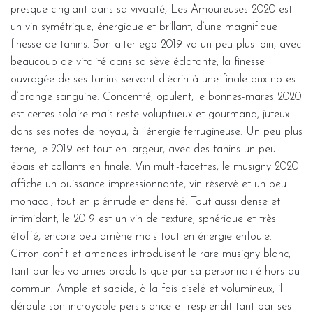
presque cinglant dans sa vivacité, Les Amoureuses 2020 est
un vin symétrique, énergique et brillant, d’une magnifique
finesse de tanins. Son alter ego 2019 va un peu plus loin, avec
beaucoup de vitalité dans sa sève éclatante, la finesse
ouvragée de ses tanins servant d’écrin à une finale aux notes
d’orange sanguine. Concentré, opulent, le bonnes-mares 2020
est certes solaire mais reste voluptueux et gourmand, juteux
dans ses notes de noyau, à l’énergie ferrugineuse. Un peu plus
terne, le 2019 est tout en largeur, avec des tanins un peu
épais et collants en finale. Vin multi-facettes, le musigny 2020
affiche un puissance impressionnante, vin réservé et un peu
monacal, tout en plénitude et densité. Tout aussi dense et
intimidant, le 2019 est un vin de texture, sphérique et très
étoffé, encore peu amène mais tout en énergie enfouie.
Citron confit et amandes introduisent le rare musigny blanc,
tant par les volumes produits que par sa personnalité hors du
commun. Ample et sapide, à la fois ciselé et volumineux, il
déroule son incroyable persistance et resplendit tant par ses