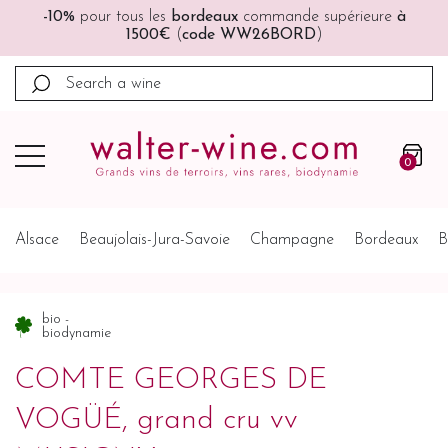
🚚🚚
Port offert
à partir de 200€ (France, Allemagne,
Belgique, Pays-Bas)
0
Alsace
Beaujolais-Jura-Savoie
Champagne
Bordeaux
B
bio -
biodynamie
COMTE GEORGES DE
VOGÜÉ, grand cru vv