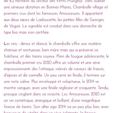
de 4,2 hectares du secteur des Petits-Musignys. Sans oublier
une sérieuse dotation en Bonnes-Mares, Chambolle village et
premiers crus dont les fameuses Amoureuses. Il appartient
aux deux sœurs de Ladoucette, les petites filles de Georges
de Vogüé. Le vignoble est conduit dans une démarche de
type bio mais non certifiée.
L
es vins : dense et élancé, le chambolle offre une matière
charnue et onctueuse, bien mûre mais qui a préservé sa
fraîcheur, et des tanins soyeux. Plein de fougue adolescente, le
chambolle premier cru 2020 offre un volume et une sève
impressionnants dès l’attaque, relevés de saveurs de fraises,
d’épices et de cannelle. Un peu serré en finale, il termine sur
une note saline. Plus enveloppé et voluptueux, le 2019 se
montre sanguin, avec une finale réglissée et croquante. Tendu,
presque cinglant dans sa vivacité, Les Amoureuses 2020 est
un vin symétrique, énergique et brillant, d’une magnifique
finesse de tanins. Son alter ego 2019 va un peu plus loin, avec