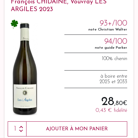
François CHIDAINE, Vouvray LES
ARGILES 2023
93+/100
note Christian Walter
94/100
note guide Parker
100% chenin
à boire entre
2025 et 2033
28
,80 €
0,43 €
fidélité
AJOUTER À MON PANIER