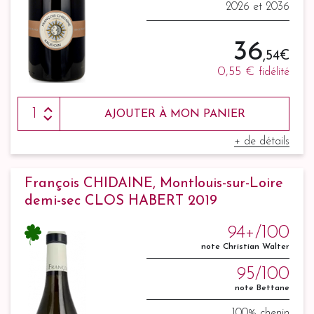
2026 et 2036
36
,54 €
0,55 €
fidélité
AJOUTER À MON PANIER
+ de détails
François CHIDAINE, Montlouis-sur-Loire
demi-sec CLOS HABERT 2019
94+/100
note Christian Walter
95/100
note Bettane
100% chenin