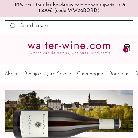
🚚🚚
Port offert
à partir de 200€ (France, Allemagne,
Belgique, Pays-Bas)
0
Alsace
Beaujolais-Jura-Savoie
Champagne
Bordeaux
B