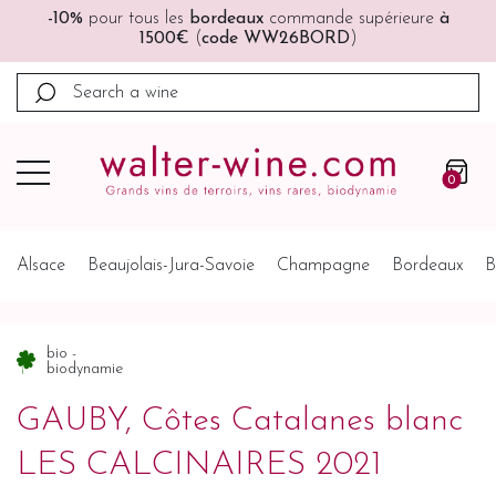
ieure
à
🚚🚚
Port offert
à partir de 200€ (France, Allema
Belgique, Pays-Bas)
0
Alsace
Beaujolais-Jura-Savoie
Champagne
Bordeaux
B
bio -
biodynamie
GAUBY, Côtes Catalanes blanc
LES CALCINAIRES 2021