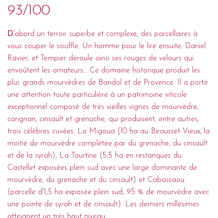
93/100
D
'abord un terroir superbe et complexe, des parcellaires à
vous couper le souffle. Un homme pour le lire ensuite, Daniel
Ravier, et Tempier déroule ainsi ses rouges de velours qui
envoûtent les amateurs… Ce domaine historique produit les
plus grands mourvèdres de Bandol et de Provence. Il a porté
une attention toute particulière à un patrimoine viticole
exceptionnel composé de très vieilles vignes de mourvèdre,
carignan, cinsault et grenache, qui produisent, entre autres,
trois célèbres cuvées. La Migoua (10 ha au Beausset-Vieux, la
moitié de mourvèdre complétée par du grenache, du cinsault
et de la syrah), La Tourtine (5,5 ha en restanques du
Castellet exposées plein sud avec une large dominante de
mourvèdre, du grenache et du cinsault) et Cabassaou
(parcelle d'1,5 ha exposée plein sud, 95 % de mourvèdre avec
une pointe de syrah et de cinsault). Les derniers millésimes
atteignent un très haut niveau.