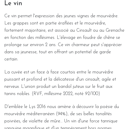
Le vin
Ce vin permet l'expression des jeunes vignes de mourvèdre.
Les grappes sont en partie éraflées et le mourvèdre,
fortement majoritaire, est associé au Cinsault ou au Grenache
en fonction des millésimes. L'élevage en foudre de chêne se
prolonge sur environ 2 ans. Ce vin charmeur peut s'apprécier
dans sa jeunesse, tout en offrant un potentiel de garde
certain.
La cuvée est un face à face courtois entre le mourvèdre
puissant et profond et la délicatesse d'un cinsault, agile et
nerveux. L'union produit un bandol juteux sur le fruit aux
tanins nobles. (RVF, millésime 2022, noté 92/100)
D'emblée le Lys 2016 nous amène à découvrir la poésie du
mourvèdre méditerranéen (94%), de ses belles tonalités
poivrées, de violette de mûre… Un vin d'une force tannique
sanguine magnifique et d'un tempérament hors normes.