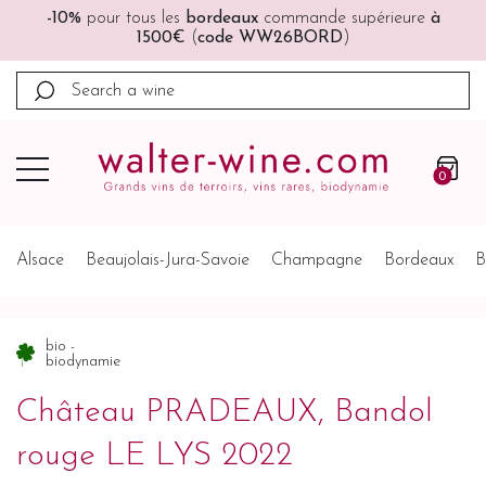
mande supérieure
à
🚚🚚
Port offert
à partir de 200€ (F
6BORD
)
Belgique, Pays-Bas)
0
Alsace
Beaujolais-Jura-Savoie
Champagne
Bordeaux
B
bio -
biodynamie
Château PRADEAUX, Bandol
rouge LE LYS 2022