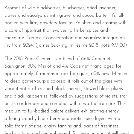
Aromas of wild blackberries, blueberries, dried lavender,
cloves and eucalyptus with gravel and cocoa butter. It’s full-
bodied with firm, powdery tannins. Polished and creamy with
a core of ripe fruit that evolves to herbs, spices and
chocolate. Fantastic concentration and seamless integration.
Try from 2024. (James Suckling, millésime 2018, noté 97/100)
The 2018 Pape Clement is a blend of 66% Cabernet
Sauvignon, 30% Merlot and 4% Cabernet Franc, aged for
approximately 18 months in oak barriques, 60% new. Medium
to deep garnet-purple colored, it rolls out of the glass with
vibrant notes of crushed black cherries, stewed black plums
and black raspberries, followed by suggestions of violets, star
anise, cardamom and camphor with a waft of iron ore. The
medium to full-bodied palate delivers exhilarating energy,
offering crunchy black berry and exotic spice layers with a
solid frame of ripe, grainy tannins and loads of freshness,
finishing long and mineral tinged. Still very primary, it will need