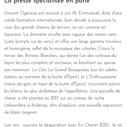
La presse spécialisée en parle
Vincent Ogereau est associé à son fils Emmanuel, doté d'une
solide formation internationale, bien décidé à poursuivre la
voie des grands chenins de terroirs, en sec comme en
liquoreux. Le domaine récolte avec rigueur des raisins sains
(sans botrytis sur les secs) et offre une large gamme tricolore
et homogène, reflet de la mosaïque des schistes. Citons le
terroir des Bonnes Blanches, qui donne l’un des coteaux-du-
layon les plus complets et onctueux, se bonifiant sur quinze
ans minimum. Le Clos Le Grand Beaupréau (sur les sables
éoliens au sommet de la butte d'Épiré) et L'Enthousiasme
(veine de grès en haut de la butte d'Épiré) s'inscrivent parmi
les blancs les plus ambitieux de l'appellation. Une parcelle de
chenin a été plantée en 2017 sur un coteau de roche
carbonifère à Ardenay, afin d'explorer une nouvelle expression
de blanc angevin.
Les vins : ouvrons la dégustation avec En Chenin 2020 : le vin