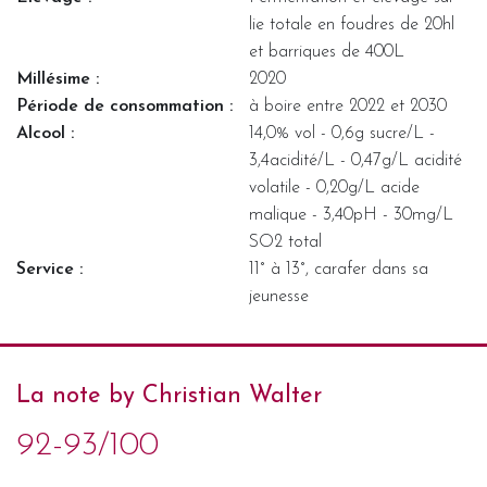
lie totale en foudres de 20hl
et barriques de 400L
Millésime :
2020
Période de consommation :
à boire entre 2022 et 2030
Alcool :
14,0% vol - 0,6g sucre/L -
3,4acidité/L - 0,47g/L acidité
volatile - 0,20g/L acide
malique - 3,40pH - 30mg/L
SO2 total
Service :
11° à 13°, carafer dans sa
jeunesse
La note by Christian Walter
92-93/100