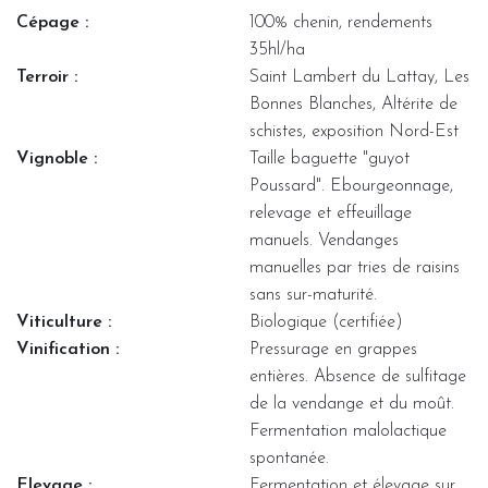
Cépage :
100% chenin, rendements
35hl/ha
Terroir :
Saint Lambert du Lattay, Les
Bonnes Blanches, Altérite de
schistes, exposition Nord-Est
Vignoble :
Taille baguette "guyot
Poussard". Ebourgeonnage,
relevage et effeuillage
manuels. Vendanges
manuelles par tries de raisins
sans sur-maturité.
Viticulture :
Biologique (certifiée)
Vinification :
Pressurage en grappes
entières. Absence de sulfitage
de la vendange et du moût.
Fermentation malolactique
spontanée.
Elevage :
Fermentation et élevage sur