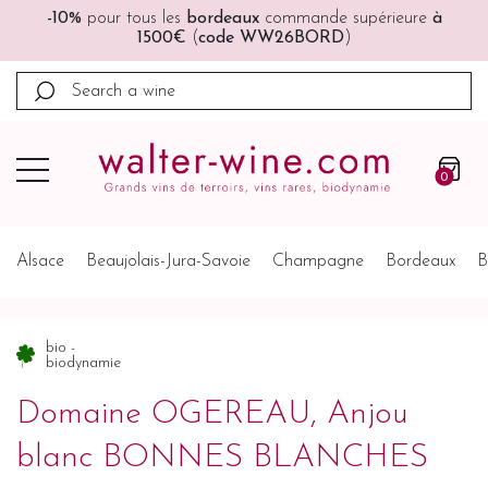
re
à
🚚🚚
Port offert
à partir de 200€ (France, Allemagne
Belgique, Pays-Bas)
0
Alsace
Beaujolais-Jura-Savoie
Champagne
Bordeaux
B
bio -
biodynamie
Domaine OGEREAU, Anjou
blanc BONNES BLANCHES