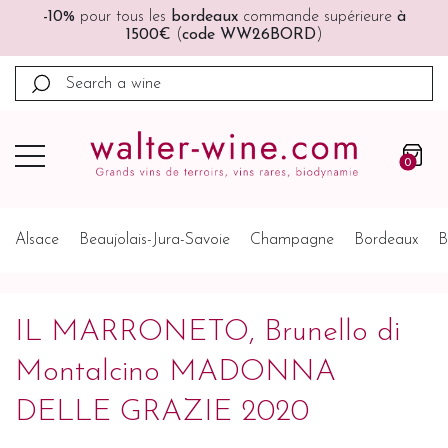
🚚🚚
Port offert
à partir de 200€ (France, Allemagne,
Belgique, Pays-Bas)
0
Alsace
Beaujolais-Jura-Savoie
Champagne
Bordeaux
B
IL MARRONETO, Brunello di
Montalcino MADONNA
DELLE GRAZIE 2020