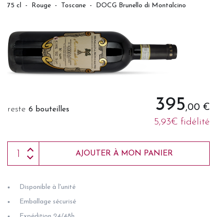
75 cl
-
Rouge
-
Toscane
-
DOCG Brunello di Montalcino
395
,00 €
reste
6 bouteilles
5,93€ fidélité
AJOUTER À MON PANIER
Disponible à l'unité
Emballage sécurisé
Expédition 24/48h