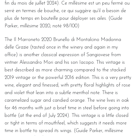
fin du mois de juillet 2024). Ce millésime est un peu fermé ou
serré en termes de bouche, ce qui suggère qu'il a besoin de
plus de temps en bouteille pour déployer ses ailes. (Guide
Parker, millésime 2020, noté 98/100)
The Il Marroneto 2020 Brunello di Montalcino Madonna
delle Grazie (tasted once in the winery and again in my
office) is another classical expression of Sangiovese from
vintner Alessandro Mori and his son Iacopo. This vintage is
best described as more charming compared to the stacked
2019 vintage or the powerful 2016 edition. This is a very pretty
wine, elegant and finessed, with pretty floral highlights of rose
and violet that lean into a subtle menthol note. There is
caramelized sugar and candied orange. The wine lives in oak
for 46 months with just a brief time in steel before going into
bottle (at the end of July 2024). This vintage is a little closed
or tight in terms of mouthfeel, which suggests it needs more
time in bottle to spread its wings. (Guide Parker, millésime