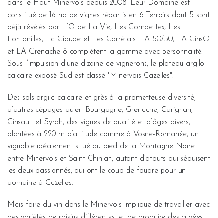
dans le Haut Minervois depuis 2008. Leur Domaine est
constitué de 16 ha de vignes répartis en 6 Terroirs dont 5 sont
déjà révélés par L’O de La Vie, Les Combettes, Les
Fontanilles, La Ciaude et Les Carrétals. LA 50/50, LA CinsO
et LA Grenache 8 complètent la gamme avec personnalité.
Sous l’impulsion d’une dizaine de vignerons, le plateau argilo
calcaire exposé Sud est classé "Minervois Cazelles".
Des sols argilo-calcaire et grès à la prometteuse diversité,
d’autres cépages qu’en Bourgogne, Grenache, Carignan,
Cinsault et Syrah, des vignes de qualité et d’âges divers,
plantées à 220 m d’altitude comme à Vosne-Romanée, un
vignoble idéalement situé au pied de la Montagne Noire
entre Minervois et Saint Chinian, autant d’atouts qui séduisent
les deux passionnés, qui ont le coup de foudre pour un
domaine à Cazelles.
Mais faire du vin dans le Minervois implique de travailler avec
des variétés de raisins différentes, et de produire des cuvées