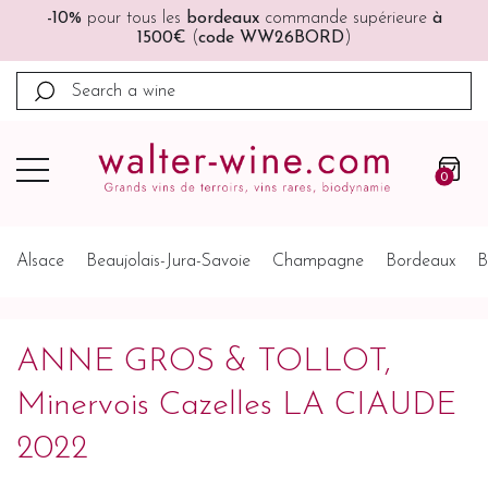
périeure
à
🚚🚚
Port offert
à partir de 200€ (France, Al
Belgique, Pays-Bas)
0
Alsace
Beaujolais-Jura-Savoie
Champagne
Bordeaux
B
ANNE GROS & TOLLOT,
Minervois Cazelles LA CIAUDE
2022