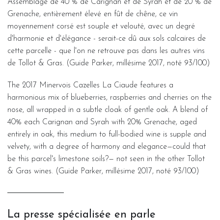
Assemblage de 40 % de Carignan et de Syrah et de 20 % de
Grenache, entièrement élevé en fût de chêne, ce vin
moyennement corsé est souple et velouté, avec un degré
d'harmonie et d'élégance - serait-ce dû aux sols calcaires de
cette parcelle - que l'on ne retrouve pas dans les autres vins
de Tollot & Gras. (Guide Parker, millésime 2017, noté 93/100)
The 2017 Minervois Cazelles La Ciaude features a
harmonious mix of blueberries, raspberries and cherries on the
nose, all wrapped in a subtle cloak of gentle oak. A blend of
40% each Carignan and Syrah with 20% Grenache, aged
entirely in oak, this medium to full-bodied wine is supple and
velvety, with a degree of harmony and elegance—could that
be this parcel's limestone soils?— not seen in the other Tollot
& Gras wines. (Guide Parker, millésime 2017, noté 93/100)
La presse spécialisée en parle