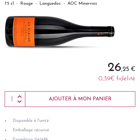
75 cl
-
Rouge
-
Languedoc
-
AOC Minervois
26
,25 €
0,39€ fidélité
AJOUTER À MON PANIER
Disponible à l'unité
Emballage sécurisé
Expédition 24/48h