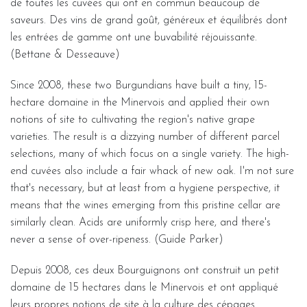
de toutes les cuvées qui ont en commun beaucoup de
saveurs. Des vins de grand goût, généreux et équilibrés dont
les entrées de gamme ont une buvabilité réjouissante.
(Bettane & Desseauve)
Since 2008, these two Burgundians have built a tiny, 15-
hectare domaine in the Minervois and applied their own
notions of site to cultivating the region's native grape
varieties. The result is a dizzying number of different parcel
selections, many of which focus on a single variety. The high-
end cuvées also include a fair whack of new oak. I'm not sure
that's necessary, but at least from a hygiene perspective, it
means that the wines emerging from this pristine cellar are
similarly clean. Acids are uniformly crisp here, and there's
never a sense of over-ripeness. (Guide Parker)
Depuis 2008, ces deux Bourguignons ont construit un petit
domaine de 15 hectares dans le Minervois et ont appliqué
leurs propres notions de site à la culture des cépages