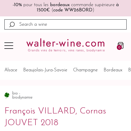
ous les
bordeaux
commande supérieure
à
🚚🚚
Port offer
1500€
(
code WW26BORD
)
0
Alsace
Beaujolais-Jura-Savoie
Champagne
Bordeaux
B
bio -
biodynamie
François VILLARD, Cornas
JOUVET 2018