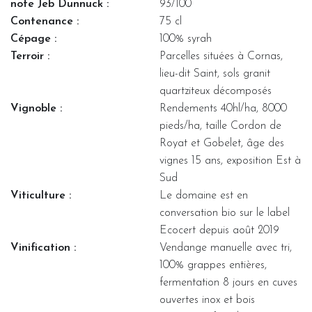
note Jeb Dunnuck :
93/100
Contenance :
75 cl
Cépage :
100% syrah
Terroir :
Parcelles situées à Cornas,
lieu-dit Saint, sols granit
quartziteux décomposés
Vignoble :
Rendements 40hl/ha, 8000
pieds/ha, taille Cordon de
Royat et Gobelet, âge des
vignes 15 ans, exposition Est à
Sud
Viticulture :
Le domaine est en
conversation bio sur le label
Ecocert depuis août 2019
Vinification :
Vendange manuelle avec tri,
100% grappes entières,
fermentation 8 jours en cuves
ouvertes inox et bois