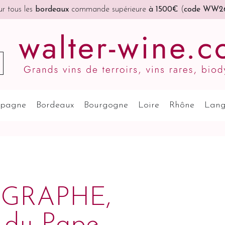
r tous les
bordeaux
commande supérieure
à 1500€
(
code WW2
pagne
Bordeaux
Bourgogne
Loire
Rhône
Lang
ÉGRAPHE,
-du-Pape