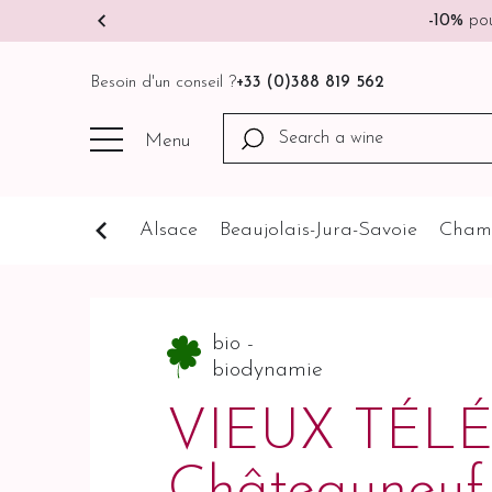
-10%
pou
Besoin d'un conseil ?
+33 (0)388 819 562
Menu
Cognathèque
Alsace
Beaujolais-Jura-Savoie
Cham
bio -
biodynamie
VIEUX TÉL
Châteauneuf