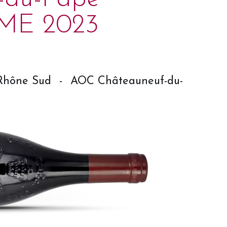
E 2023
Rhône Sud
-
AOC Châteauneuf-du-