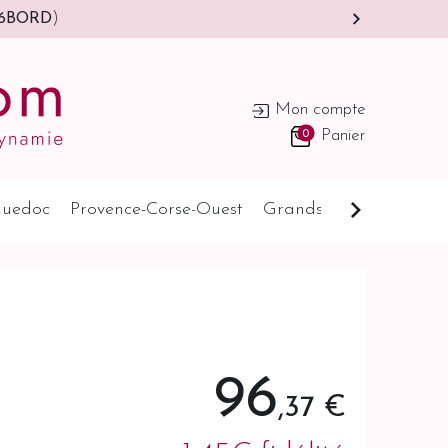
6BORD
)
Mon compte
0
Panier
uedoc
Provence-Corse-Ouest
Grands Pays
Cognat
96
,37 €