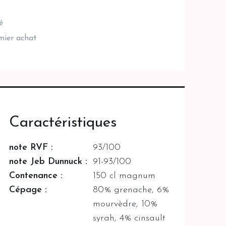
é
emier achat
Caractéristiques
note RVF :
93/100
note Jeb Dunnuck :
91-93/100
Contenance :
150 cl magnum
Cépage :
80% grenache, 6%
mourvèdre, 10%
syrah, 4% cinsault