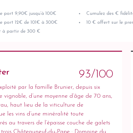
de port 9,90€ jusqu’à 100€
Cumulez des € fidélit
de port 12€ de 101€ à 300€
10 € offert sur le pr
t à partir de 300 €
ter
93/100
loité par la famille Brunier, depuis six
Le vignoble, d’une moyenne d’âge de 70 ans,
rau, haut lieu de la viticulture de
 les vins d’une minéralité toute
ltrés au travers de l’épaisse couche de galets
ur trois Châteauneuf-du-Pape : Domaine du