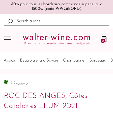
ure
à
🚚🚚
Port offert
à partir de 200€ (France, Allemagn
Belgique, Pays-Bas)
0
Alsace
Beaujolais-Jura-Savoie
Champagne
Bordeaux
B
bio -
biodynamie
ROC DES ANGES, Côtes
Catalanes LLUM 2021