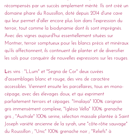
récompensés par un succès amplement mérité. Ils ont créé un
domaine phare du Roussillon, doté depuis 2014 d'une cave
qui leur permet d'aller encore plus loin dans l'expression du
terroir, tout comme la biodynamie dont ils sont imprégnés.
Avec des vignes aujourd'hui essentiellement situées sur
Montner, terroir somptueux pour les blancs précis et minéraux
qu'ils affectionnent, ils continuent de planter et de diversifier
les sols pour conquérir de nouvelles expressions sur les rouges.
L
es vins : "LLum" et "Segna de Cor" deux cuvées
d'assemblages blanc et rouge, des vins de caractère
accessibles. Viennent ensuite les parcellaires, tous en mono-
cépage, avec des élevages doux, et qui expriment
parfaitement terroirs et cépages. "Imalaya" 100% carignan
gris immensément complexe; "Iglésia Vella" 100% grenache
gris ; "Australe" 100% serine, sélection massale plantée à Saint
Joseph variété ancienne de la syrah, une "côte-rôtie sauvage"
du Roussillon ; "Unic" 100% grenache noir ; "Reliefs" à