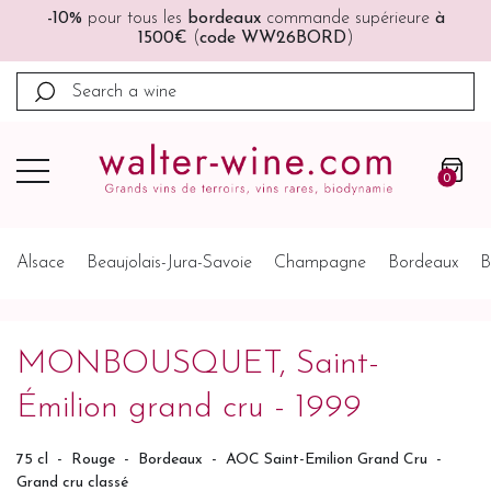
e
à
🚚🚚
Port offert
à partir de 200€ (France, Allemagne,
Belgique, Pays-Bas)
0
Alsace
Beaujolais-Jura-Savoie
Champagne
Bordeaux
B
MONBOUSQUET, Saint-
Émilion grand cru - 1999
75 cl
-
Rouge
-
Bordeaux
-
AOC Saint-Emilion Grand Cru
-
Grand cru classé