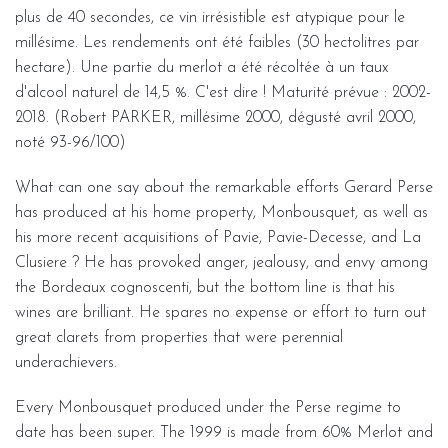
plus de 40 secondes, ce vin irrésistible est atypique pour le
millésime. Les rendements ont été faibles (30 hectolitres par
hectare). Une partie du merlot a été récoltée à un taux
d'alcool naturel de 14,5 %. C'est dire ! Maturité prévue : 2002-
2018. (Robert PARKER, millésime 2000, dégusté avril 2000,
noté 93-96/100)
What can one say about the remarkable efforts Gerard Perse
has produced at his home property, Monbousquet, as well as
his more recent acquisitions of Pavie, Pavie-Decesse, and La
Clusiere ? He has provoked anger, jealousy, and envy among
the Bordeaux cognoscenti, but the bottom line is that his
wines are brilliant. He spares no expense or effort to turn out
great clarets from properties that were perennial
underachievers.
Every Monbousquet produced under the Perse regime to
date has been super. The 1999 is made from 60% Merlot and