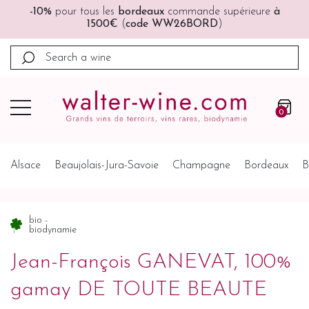
🚚🚚
Port offert
à partir de 200€ (France, Allemagne,
Belgique, Pays-Bas)
0
Alsace
Beaujolais-Jura-Savoie
Champagne
Bordeaux
B
bio -
biodynamie
Jean-François GANEVAT, 100%
gamay DE TOUTE BEAUTE