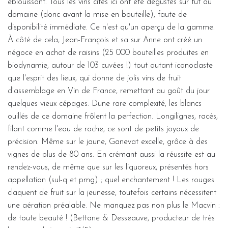
éblouissant. Tous les vins cités ici ont été dégustés sur fût au
domaine (donc avant la mise en bouteille), faute de
disponibilité immédiate. Ce n'est qu'un aperçu de la gamme.
À côté de cela, Jean-François et sa sur Anne ont créé un
négoce en achat de raisins (25 000 bouteilles produites en
biodynamie, autour de 103 cuvées !) tout autant iconoclaste
que l'esprit des lieux, qui donne de jolis vins de fruit
d'assemblage en Vin de France, remettant au goût du jour
quelques vieux cépages. Dune rare complexité, les blancs
ouillés de ce domaine frôlent la perfection. Longilignes, racés,
filant comme l'eau de roche, ce sont de petits joyaux de
précision. Même sur le jaune, Ganevat excelle, grâce à des
vignes de plus de 80 ans. En crémant aussi la réussite est au
rendez-vous, de même que sur les liquoreux, présentés hors
appellation (sul-q et pmg) ; quel enchantement ! Les rouges
claquent de fruit sur la jeunesse, toutefois certains nécessitent
une aération préalable. Ne manquez pas non plus le Macvin :
de toute beauté ! (Bettane & Desseauve, producteur de très