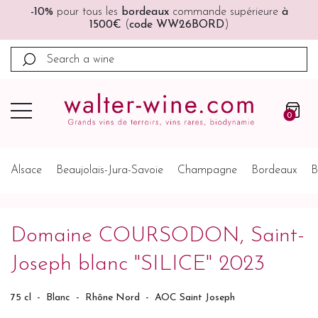
🚚🚚
Port offert
à partir de 200€ (France, Allemagne,
Belgique, Pays-Bas)
0
Alsace
Beaujolais-Jura-Savoie
Champagne
Bordeaux
B
Domaine COURSODON, Saint-
Joseph blanc "SILICE" 2023
75 cl
-
Blanc
-
Rhône Nord
-
AOC Saint Joseph