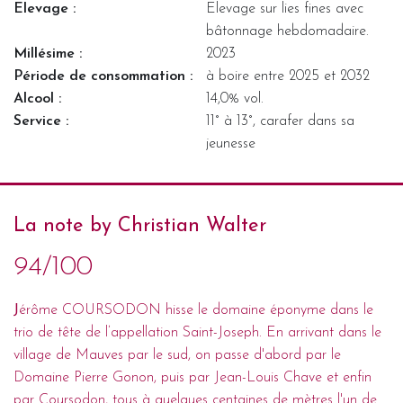
Elevage :
Elevage sur lies fines avec
bâtonnage hebdomadaire.
Millésime :
2023
Période de consommation :
à boire entre 2025 et 2032
Alcool :
14,0% vol.
Service :
11° à 13°, carafer dans sa
jeunesse
La note by Christian Walter
94/100
J
érôme COURSODON hisse le domaine éponyme dans le
trio de tête de l’appellation Saint-Joseph. En arrivant dans le
village de Mauves par le sud, on passe d'abord par le
Domaine Pierre Gonon, puis par Jean-Louis Chave et enfin
par Coursodon, tous à quelques centaines de mètres l'un de