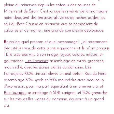
plaine du minervois depuis les coteaux des causses de
Minerve et de Siran. C’est ici que les rivières de la montagne
noire déposent des terrasses alluviales de roches acides, les
sols du Petit Causse en revanche eux, se composent de
calcaires et de marne : une grande complexité géologique.
B
runhilde, quel prénom et quel personnage ! J'ai récemment
dégusté les vins de cette jeune vigneronne et ils m'ont conquis
! Elle crée des vins à son image, joyeux, colorés, infusés, et
gourmands.
Les Traverses
assemblage de syrah, grenache,
mourvèdre, avec les jeunes vignes du domaine,
Les
Farradjales
100% cinsault élevés en œuf béton,
Roc du Pière
assemblage 50% syrah et 50% mourvèdre avec beaucoup
d'expression, pour ma part équivalant à un premier cru, et
Roc Suzadou
assemblage à 50% carignan et 50% grenache
sur les très vieilles vignes du domaine, équivaut à un grand
cru.