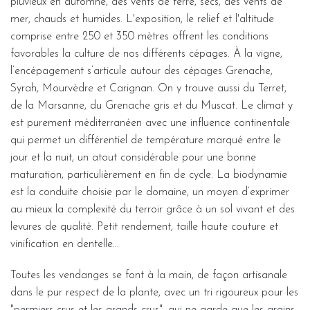
pluvieux en automne, des vents de terre, secs, des vents de
mer, chauds et humides. L'exposition, le relief et l'altitude
comprise entre 250 et 350 mètres offrent les conditions
favorables la culture de nos différents cépages. À la vigne,
l’encépagement s’articule autour des cépages Grenache,
Syrah, Mourvèdre et Carignan. On y trouve aussi du Terret,
de la Marsanne, du Grenache gris et du Muscat. Le climat y
est purement méditerranéen avec une influence continentale
qui permet un différentiel de température marqué entre le
jour et la nuit, un atout considérable pour une bonne
maturation, particulièrement en fin de cycle. La biodynamie
est la conduite choisie par le domaine, un moyen d’exprimer
au mieux la complexité du terroir grâce à un sol vivant et des
levures de qualité. Petit rendement, taille haute couture et
vinification en dentelle...
Toutes les vendanges se font à la main, de façon artisanale
dans le pur respect de la plante, avec un tri rigoureux pour les
"permiers crus et les grands crus", qui ne garde que les grains