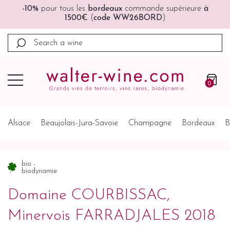
e
à
🚚🚚
Port offert
à partir de 200€ (France, Allemagne,
Belgique, Pays-Bas)
0
Alsace
Beaujolais-Jura-Savoie
Champagne
Bordeaux
B
bio -
biodynamie
Domaine COURBISSAC,
Minervois FARRADJALES 2018