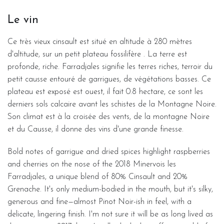
Le vin
Ce très vieux cinsault est situé en altitude à 280 mètres
d'altitude, sur un petit plateau fossilifère . La terre est
profonde, riche. Farradjales signifie les terres riches, terroir du
petit causse entouré de garrigues, de végétations basses. Ce
plateau est exposé est ouest, il fait 0.8 hectare, ce sont les
derniers sols calcaire avant les schistes de la Montagne Noire.
Son climat est à la croisée des vents, de la montagne Noire
et du Causse, il donne des vins d'une grande finesse.
Bold notes of garrigue and dried spices highlight raspberries
and cherries on the nose of the 2018 Minervois les
Farradjales, a unique blend of 80% Cinsault and 20%
Grenache. It's only medium-bodied in the mouth, but it's silky,
generous and fine—almost Pinot Noir-ish in feel, with a
delicate, lingering finish. I'm not sure it will be as long lived as