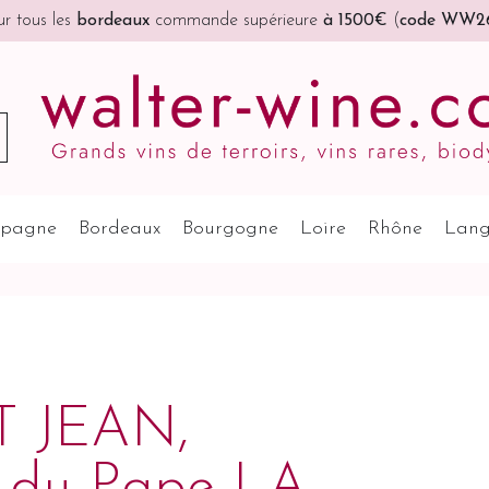
r tous les
bordeaux
commande supérieure
à 1500€
(
code WW2
pagne
Bordeaux
Bourgogne
Loire
Rhône
Lang
 JEAN,
-du-Pape LA