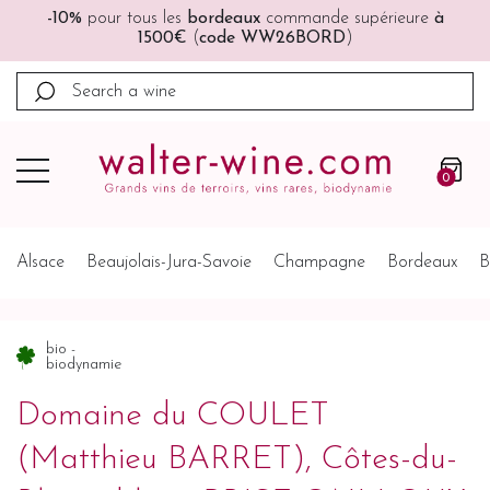
à
🚚🚚
Port offert
à partir de 200€ (France, Allemagne,
Belgique, Pays-Bas)
0
Alsace
Beaujolais-Jura-Savoie
Champagne
Bordeaux
B
bio -
biodynamie
Domaine du COULET
(Matthieu BARRET), Côtes-du-